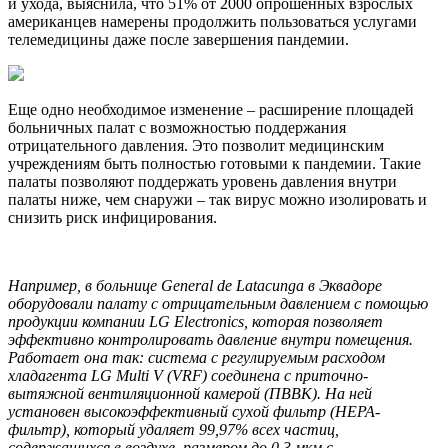
и ухода, выяснила, что 51% от 2000 опрошенных взрослых
американцев намерены продолжить пользоваться услугами
телемедицины даже после завершения пандемии.
Еще одно необходимое изменение – расширение площадей
больничных палат с возможностью поддержания
отрицательного давления. Это позволит медицинским
учреждениям быть полностью готовыми к пандемии. Такие
палаты позволяют поддержать уровень давления внутри
палаты ниже, чем снаружи – так вирус можно изолировать и
снизить риск инфицирования.
Например, в больнице General de Latacunga в Эквадоре
оборудовали палату с отрицательным давлением с помощью
продукции компании LG Electronics, которая позволяет
эффективно контролировать давление внутри помещения.
Работает она так: система с регулируемым расходом
хладагента LG Multi V (VRF) соединена с приточно-
вытяжной вентиляционной камерой (ПВВК). На ней
установен высокоэффективный сухой фильтр (HEPA-
фильтр), который удаляет 99,97% всех частиц,
содержащихся в воздухе, размером до 0,3
мкм
с