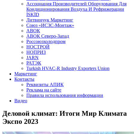
Aссоциация Производителей Оборудования Для
Кондиционирования Воздуха И Рефрижерации
İSKİD
Литвинчук Маркетинг
Союз «ИСЗС-Монтаж»
АВОК
АВОК Северо-Запад
Россоюзхолодпром
НОСТРОЙ
НОПРИЗ
JARN
РАТЭК
Turkish HVAC-R Industry Exporters Union
Маркетинг
Контакты
Реквизиты АПИК
Реклама на сайте
Правила использования информации
Видео
Деловой климат: Итоги Мир Климата
Экспо 2023