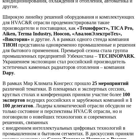
кондиционирования, охлаждения и отопления, автоматика и
другие.
Широкую линейку решений оборудования и комплектующих
для HVAC&R отрасли продемонстрировали такие
производители и поставщики, как
«Технофрост», TICA Pro,
Aiken, Terma Industry, Hoocon, «АвалонЭлектроТех»,
«Виктория»
и другие. А в рамках одного стенда компания
ТИОН
представила одновременно промышленные и решения
для бытового применения. Премьерой сезона стала группа
промышленных предприятий Узбекистана –
TECHNOPARK
.
Украшением экспозиции стал российский производитель
эстетичных каменных радиаторов отопления – компания
Dapy
.
В рамках Мир Климата Конгресс прошло
25 мероприятий
различной тематики. В пленарных и экспертных сессиях,
круглых столах и конференциях приняли участие более
100
экспертов
ведущих российских и зарубежных компаний и
1
100 делегатов
. Лидеры климатической отрасли обсудили не
только состояние и перспективы HVAC/R отрасли, но и
поговорили о новейших технологиях и современных
решениях, связанных
с внедрением интеллектуальных цифровых технологий в
промышленном и бытовом сегментах. В дискуссиях приняли