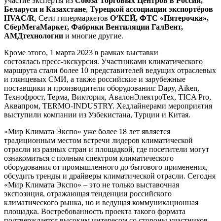
участие эксперты из
Союза Торговых Центров в России,
Беларуси и Казахстане
,
Турецкой ассоциации экспортёров
HVAC/R
, Сети гипермаркетов
О’КЕЙ, ФТС «Пятерочка»,
СберМегаМаркет, Фабрики Вентиляции ГалВент,
АМДтехнологии
и многие другие.
Кроме этого, 1 марта 2023 в рамках выставки
состоялась пресс-экскурсия. Участниками климатического
маршрута стали более 10 представителей ведущих отраслевых
и глянцевых СМИ, а также российские и зарубежные
поставщики и производители оборудования: Dapy, Aiken,
Технофрост, Терма, Виктория, АвалонЭлектроТех, TICA Pro,
Аквапром, TERMO-INDUSTRY. Хедлайнерами мероприятия
выступили компании из Узбекистана, Турции и Китая.
«Мир Климата Экспо» уже более 18 лет является
традиционным местом встречи лидеров климатической
отрасли из разных стран и площадкой, где посетители могут
ознакомиться с полным спектром климатического
оборудования от промышленного до бытового применения,
обсудить тренды и драйверы климатической отрасли. Сегодня
«Мир Климата Экспо» – это не только выставочная
экспозиция, отражающая тенденции российского
климатического рынка, но и ведущая коммуникационная
площадка. Востребованность проекта такого формата
подтверждается высоким интересом со стороны участников –