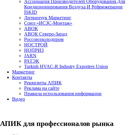
Aссоциация Производителей Оборудования Для
Кондиционирования Воздуха И Рефрижерации
İSKİD
Литвинчук Маркетинг
Союз «ИСЗС-Монтаж»
АВОК
АВОК Северо-Запад
Россоюзхолодпром
НОСТРОЙ
НОПРИЗ
JARN
РАТЭК
Turkish HVAC-R Industry Exporters Union
Маркетинг
Контакты
Реквизиты АПИК
Реклама на сайте
Правила использования информации
Видео
АПИК для профессионалов рынка