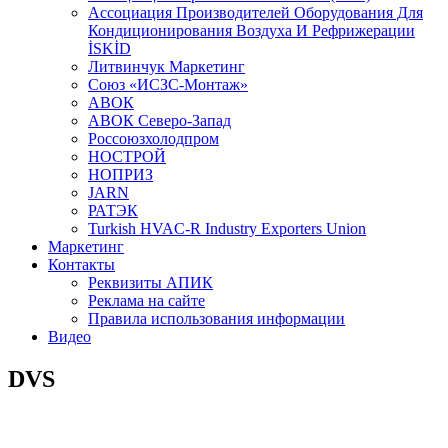
Aссоциация Производителей Оборудования Для
Кондиционирования Воздуха И Рефрижерации
İSKİD
Литвинчук Маркетинг
Союз «ИСЗС-Монтаж»
АВОК
АВОК Северо-Запад
Россоюзхолодпром
НОСТРОЙ
НОПРИЗ
JARN
РАТЭК
Turkish HVAC-R Industry Exporters Union
Маркетинг
Контакты
Реквизиты АПИК
Реклама на сайте
Правила использования информации
Видео
DVS