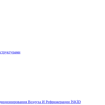
 структурами
ндиционирования Воздуха И Рефрижерации İSKİD