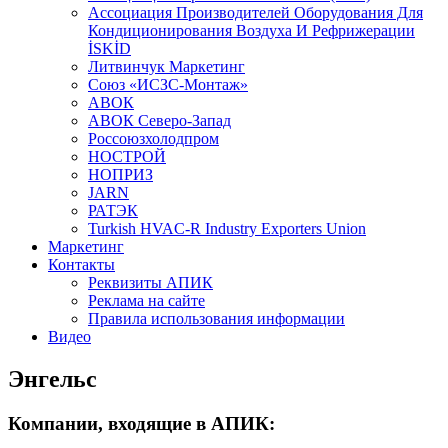
Aссоциация Производителей Оборудования Для
Кондиционирования Воздуха И Рефрижерации
İSKİD
Литвинчук Маркетинг
Союз «ИСЗС-Монтаж»
АВОК
АВОК Северо-Запад
Россоюзхолодпром
НОСТРОЙ
НОПРИЗ
JARN
РАТЭК
Turkish HVAC-R Industry Exporters Union
Маркетинг
Контакты
Реквизиты АПИК
Реклама на сайте
Правила использования информации
Видео
Энгельс
Компании, входящие в АПИК: