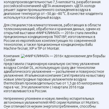
холодопроизводительностью 7,5 киловатта, разработанная
российской компанией «ДЕТА инжиниринг». «ДЕТА холод»
решает задачи промышленного охлаждения воздуха в
диапазоне температур от –50 до –80 °С. В качестве хладагента
используется атмосферный воздух.
Для специалистов-климатотехников, работающих в области
телекоммуникаций, обработки и хранения данных, одним из
открытий выставки «МИР КЛИМАТА — 2016» стала линейка
прецизионных кондиционеров ТККП ВР, изготовленных в
России из европейских комплектующих по современной
технологии, а также прецизионные кондиционеры Ballu
Machine-Tecnair,
XIP
и
TIP
от Montair.
Компания
Condair
представила стационарную канальную систему увлажнения
воздуха Condair DL, использующую сразу две технологии
адиабатического увлажнения — распыление и поверхностное
увлажнение. Итальянская компания Carel привезла на выставку
новые электродные паровые увлажнители воздуха
thermoSteam производительностью от 1,5 до 65 килограммов
пара в час. Эти увлажнители с I квартала 2016 года
изготавливаются в России.
Непременно упомянем и новую линейку испарительных
автономных увлажнителей HM3 серии Humimax от Munters.
Они отличаются низким энергопотреблением, способны