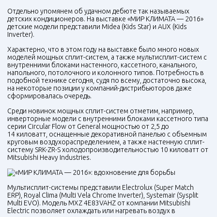
Отдельно упомянем об удачном дебюте так называемых
детских кондиционеров. На выставке «МИР КЛИМАТА — 2016»
детские модели представили Midea (Kids Star) и
AUX
(Kids
Inverter).
Характерно, что в этом году на выставке было много новых
моделей мощных сплит-систем, а также мультисплит-систем с
внутренними блоками настенного, кассетного, канального,
напольного, потолочного и колонного типов. Потребность в
подобной технике сегодня, судя по всему, достаточно высока,
на некоторые позиции у компаний-дистрибьюторов даже
сформировалась очередь.
Среди новинок мощных сплит-систем отметим, например,
инверторные модели с внутренними блоками кассетного типа
серии Circular Flow от General мощностью от 2,5 до
14 киловатт, оснащенные декоративной панелью с объемным
круговым воздухораспределением, а также настенную сплит-
систему
SRK-ZR-S
холодопроизводительностью 10 киловатт от
Mitsubishi Heavy Industries.
Мультисплит-системы представили Electrolux (Super Match
ERP
), Royal Clima (Multi Vela Chrome Inverter), Systemair (Sysplit
Multi
EVO
). Модель
MXZ
4E83VAHZ от компании Mitsubishi
Electric позволяет охлаждать или нагревать воздух в