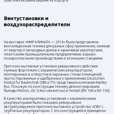
практически равна ширине ее корпуса.
Вентустановки и
воздухораспределители
На выставке «МИР КЛИМАТА — 2016» была представлена
вентиляционная техника для разных сфер применения, начиная
от квартир и загородных домов и заканчивая аэропортами,
гигантскими промышленными предприятиями, взрыво-
пожароопасными производствами и атомными станциями.
Приточно-вытяжные установки реверсивного действия
(«умные форточки») с керамическим рекуператором,
монтируемые в отверстия в наружных стенах помещений,
протестированные и одобренные к применению Deutschen
Institut fur Bautechnik DIBt и T?V, представила компания Marley-
Rus. Похожую по конструкции технику демонстрировали
бренды Motors
JSC
(«Эко-свежесть») и Ventart (RX 100 и RX 150).
В качестве альтернативы установкам с керамическими
рекуператорами было показано реверсивное
авторегулируемое приточно-вытяжное устройство АПВУ с
трубчатым рекуператором. С его конструкцией и принципом