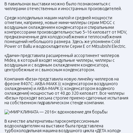
В павильонах выставки можно было познакомиться с
чиллерами отечественных и иностранных производителей.
Среди холодильных машин малой и средней мощности
отметим, например, новые мини-чиллеры серии
MDGC
с
воздушным охлаждением конденсатора и спиральными
компрессорами производительностью 5–16 киловатт от
MDV
,
предназначенные для холодоснабжения и теплоснабжения
помещений небольшого размера. Здесь же упомянем Cold
Power от Ballu и водоохладители Серии Е от Mitsubishi Electric.
«Даичи» представила расширенный ассортимент чиллеров
Midea, в который входят модульные чиллеры, чиллеры с
воздушным и с водяным охлаждением конденсатора,
центробежные и с выносным конденсатором.
Компания «Веза» представила новую линейку чиллеров на
фреоне R407C: АКВА-
MAKK
(с конденсатором воздушного
охлаждением) и АКВА-МАРК (с конденсатором водяного
охлаждения) мощностью от 40 до 320 киловатт. Все чиллеры
«Везы» проходят весьма строгие приемо-сдаточные испытания
на собственном гидравлическом стенде компании.
В качестве альтернативы парокомпрессионным
водоохладителям на выставке была представлена
турбохолодильная машина воздушного цикла «ДETA холод»