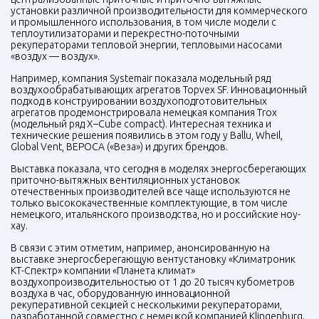
установки различной производительности для коммерческого
и промышленного использования, в том числе модели с
теплоутилизаторами и перекрестно-поточными
рекуператорами тепловой энергии, тепловыми насосами
«воздух — воздух».
Например, компания Systemair показала модельный ряд
воздухообрабатывающих агрегатов Topvex SF. Инновационный
подход в конструировании воздухоподготовительных
агрегатов продемонстрировала немецкая компания Trox
(модельный ряд X–Cube compact). Интересная техника и
технические решения появились в этом году у Ballu, Wheil,
Global Vent, ВЕРОСА («Веза») и других брендов.
Выставка показала, что сегодня в моделях энергосберегающих
приточно-вытяжных вентиляционных установок
отечественных производителей все чаще используются не
только высококачественные комплектующие, в том числе
немецкого, итальянского производства, но и российские ноу-
хау.
В связи с этим отметим, например, анонсированную на
выставке энергосберегающую вентустановку «Климатроник
КТ-Спектр» компании «Планета климат»
воздухопроизводительностью от 1 до 20 тысяч кубометров
воздуха в час, оборудованную инновационной
рекуперативной секцией с несколькими рекуператорами,
разработанной совместно с немецкой компанией Klingenburg.