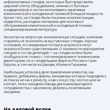
информативных стендов, на которых был представлен
широкий спектр оборудования, начиная от бытовых
кондиционеров и систем вентиляции и заканчивая
климатической и холодильной техникой большой мощности.
Кроме того, на стендах были показаны комплектующие,
хладагенты, расходные материалы для монтажа и
обслуживания климатической и холодильной техники,
специализированная литература.
Несмотря на непростую экономическую ситуацию, компании
старались не экономить на выставочных стендах, хорошо
осознавая, что имиджевые потери в результате могут
оказаться более существенными. О значимости мероприятия
говорил и состав делегаций — на стендах можно было
пообщаться не только с топ-менеджерами и техническими
директорами, но и с владельцами фирм из России и стран
Европы, в том числе из Швеции, Италии и Германии.
Наибольших успехов в деле привлечения клиентов, как
правило, добивались фирмы, менеджеры которых подходили к
их поиску не как к ремеслу, а как к искусству: охотно шли на
контакт, легко находили поводы для взаимовыгодного
сотрудничества с заказчиком, делились позитивными
эмоциями.
На деловой волне