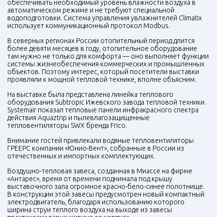
обеспечивать необходимый уровень влажности воздуха в
автоматическом режиме и не требуют специальной
водоподготовки. Система управления увлажнителей Climatix
использует коммуникационный протокол Modbus.
В северных регионах России отопительный период длится
более девяти месяцев в году, отопительное оборудование
там нужно не только для комфорта — оно выполняет функции
системы жизнеобеспечения коммерческих и промышленных
объектов. Поэтому интерес, который посетители выставки
проявляли к мощной тепловой технике, вполне объясним.
На выставке была представлена линейка теплового
оборудования Subtropic Ижевского завода тепловой техники.
Systemair показал тепловые панели инфракрасного спектра
действия Aquaztrip и пылевлагозащищенные
тепловентиляторы
SWX
бренда Frico.
Внимание гостей привлекали водяные тепловентиляторы
ГРЕЕРС компании «Юнио-Вент», собранные в России из
отечественных и импортных комплектующих.
Воздушно-тепловая завеса, созданная в Миассе на фирме
«Антарес», время от времени поднимала под крышу
выставочного зала огромное красно-бело-синее полотнище.
В конструкции этой завесы предусмотрен новый компактный
электродвигатель, благодаря использованию которого
ширина струи теплого воздуха на выходе из завесы