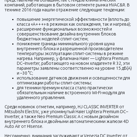
представлены на большинстве стендов климатических
компаний, работающих в бытовом сегменте рынка HVAC&R. В
технике 2016 года нашли отражение следующие тенденции:
повышение энергетической эффективности (вплоть до
класса «А+++» в режимах как охлаждения, так и нагрева);
расширение функциональных возможностей и
совершенствование дизайна внутренних блоков
бюджетных моделей сплит-систем;
понижение границы минимального уровня шума
внутреннего блока и разрешенной производителем
температуры эксплуатации сплит-системы в режиме
нагрева. Например, у флагмана Haier — Lightera Premium
DC–Inverter, работающего на новом хладагенте R 32, эти
параметры заявлены соответственно на уровне 15 дБ(А)
и –30 °С;
использование датчиков движения и освещенности для
оптимизации работы сплит-системы;
для техники премиум-класса стало практически
обязательным наличие встроенного Wi-Fi-модуля для
удаленного управления.
Среди новинок отметим, например, HJ
CLASSIC
INVERTER
от
Mitsubishi Electric, уже упомянутый Haier Lightera Premium DC–
Inverter, а также Neo Premium Classic A с новым дизайном
внутреннего блока и двойными автоматическими жалюзи 4D
Auto Air от Hisense.
Несомненно, внимания заслуживают и Venezia DC Inverter от