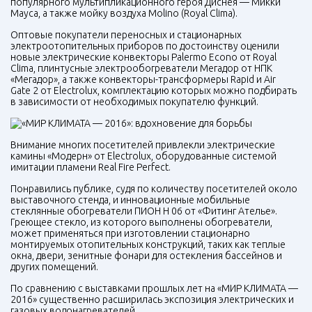
популярного мультипликационного героя Диснея — Микки
Мауса, а также мойку воздуха Molino (Royal Clima).
Оптовые покупатели переносных и стационарных
электроотопительных приборов по достоинству оценили
новые электрические конвекторы Palermo Econo от Royal
Clima, плинтусные электрообогреватели Мегадор от НПК
«Мегадор», а также конвекторы-трансформеры Rapid и Air
Gate 2 от Electrolux, комплектацию которых можно подбирать
в зависимости от необходимых покупателю функций.
Внимание многих посетителей привлекли электрические
камины «Модерн» от Electrolux, оборудованные системой
имитации пламени Real Fire Perfect.
Понравились публике, судя по количеству посетителей около
выставочного стенда, и инновационные мобильные
стеклянные обогреватели ПИОН Н 06 от «Фитинг Ателье».
Греющее стекло, из которого выполнены обогреватели,
может применяться при изготовлении стационарно
монтируемых отопительных конструкций, таких как теплые
окна, двери, зенитные фонари для остекления бассейнов и
других помещений.
По сравнению с выставками прошлых лет на «МИР КЛИМАТА —
2016» существенно расширилась экспозиция электрических и
газовых водонагревателей.