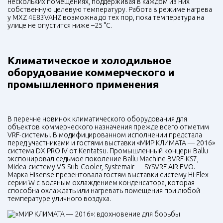
нескольких помещениях, поддерживая в каждом из них
собственную целевую температуру. Работа в режиме нагрева
у
MXZ
4E83VAHZ возможна до тех пор, пока температура на
улице не опустится ниже –25 °C.
Климатическое и холодильное
оборудование коммерческого и
промышленного применения
В перечне новинок климатического оборудования для
объектов коммерческого назначения прежде всего отметим
VRF-системы. В модифицированном исполнении предстала
перед участниками и гостями выставки «МИР КЛИМАТА — 2016»
система DX
PRO
IV от Kentatsu. Промышленный концерн Ballu
экспонировал седьмое поколение Ballu Machine BVRF-KS7,
Midea-систему V5-Sub-Cooler, Systemair —
SYSVRF
AIR
EVO
.
Марка Hisense презентовала гостям выставки систему Hi-Flex
серии W с водяным охлаждением конденсатора, которая
способна охлаждать или нагревать помещения при любой
температуре уличного воздуха.