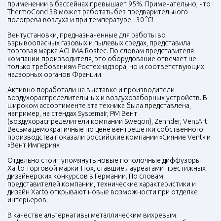
применении в бассейнах превышает 95%. Примечательно, что
ThermoCond 38 может работать без предварительного
подогрева воздуха и при температуре –30 °С!
Вентустановки, предназначенные для работы во
взрывоопасных газовых и пылевых средах, представила
торговая марка
ACLIMA
Rostec. По словам представителя
компании-производителя, это оборудование отвечает не
только требованиям Ростехнадзора, но и соответствующих
надзорных органов Франции.
Активно поработали на выставке и производители
воздухораспределительных и воздухозаборных устройств. В
широком ассортименте эта техника была представлена,
например, на стендах Systemair, РМ Вент
(воздухораспределители компании Swegon), Zehnder, VentArt.
Весьма демократичные по цене вентрешетки собственного
производства показали российские компании «Сияние Vent» и
«Вент Империя».
Отдельно стоит упомянуть новые потолочные диффузоры
Xarto торговой марки Trox, ставшие лауреатами престижных
дизайнерских конкурсов в Германии. По словам
представителей компании, технические характеристики и
дизайн Xarto открывают новые возможности при отделке
интерьеров.
В качестве альтернативы металлическим вихревым