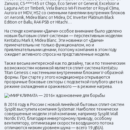
Zanussi, CS-***145 от Chigo, Eco Server от General, Excelsior и
Laguna Art от Timberk, Vela Bianco Wi-Fi Inverter от Royal Clima,
Aurora от
MDV
, HS2 со сменными панелями внутренних блоков
от Aeronik, Midea Blanc от Midea, DC Inverter Platinum Black
Edition от Ballu,
RAK-PSB
от Hitachi…
На стенде компании «Даичи» особое внимание было уделено
новым бытовым сплит-системам — перспективным моделям
Kentatsu Mark II, Midea Blanc. Эти новинки от «Даичи»
примечательны не только функционалом, но и
привлекательными ценами, поэтому компания в этом году
ожидает активного спроса на представленные модели.
Также весьма интересной как по дизайну, так и по техническим
возможностям новинкой является сплит-система Kentatsu
Titan Genesis с настенными внутренними блоками V-образной
формы. При старте у этого кондиционера открываются
прозрачные боковые секторы с подсветкой голубого цвета в
режиме охлаждения и оранжевого — в режиме нагрева.
В 2016 году в России с новой линейкой бытовых сплит-систем
Sysplit выступила компания Systemair. Наиболее технически
совершенные модели этой компании, например Sysplit Wall
Nordic
EVO
, благодаря инверторному приводу, особому
вентилятору, оптимизации скорости воздушного потока
отличаются низким уровнем шума — всего 19 дБ(А).