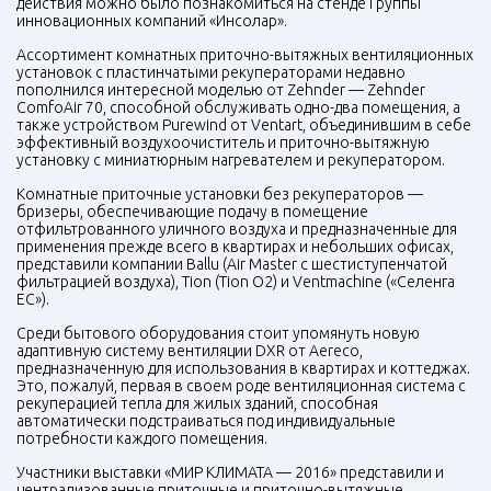
действия можно было познакомиться на стенде Группы
инновационных компаний «Инсолар».
Ассортимент комнатных приточно-вытяжных вентиляционных
установок с пластинчатыми рекуператорами недавно
пополнился интересной моделью от Zehnder — Zehnder
ComfoAir 70, способной обслуживать одно-два помещения, а
также устройством Purewind от Ventart, объединившим в себе
эффективный воздухоочиститель и приточно-вытяжную
установку с миниатюрным нагревателем и рекуператором.
Комнатные приточные установки без рекуператоров —
бризеры, обеспечивающие подачу в помещение
отфильтрованного уличного воздуха и предназначенные для
применения прежде всего в квартирах и небольших офисах,
представили компании Ballu (Air Master с шестиступенчатой
фильтрацией воздуха), Tion (Tion O2) и Ventmachine («Селенга
ЕС»).
Среди бытового оборудования стоит упомянуть новую
адаптивную систему вентиляции
DXR
от Aereco,
предназначенную для использования в квартирах и коттеджах.
Это, пожалуй, первая в своем роде вентиляционная система с
рекуперацией тепла для жилых зданий, способная
автоматически подстраиваться под индивидуальные
потребности каждого помещения.
Участники выставки «МИР КЛИМАТА — 2016» представили и
централизованные приточные и приточно-вытяжные