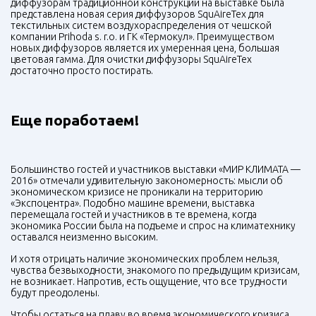
диффузорам традиционной конструкции на выставке была
представлена новая серия диффузоров SquAireTex для
текстильных систем воздухораспределения от чешской
компании Prihoda s. r.o. и ГК «Термокул». Преимуществом
новых диффузоров является их умеренная цена, большая
цветовая гамма. Для очистки диффузоры SquAireTex
достаточно просто постирать.
Еще поработаем!
Большинство гостей и участников выставки «МИР КЛИМАТА —
2016» отмечали удивительную закономерность: мысли об
экономическом кризисе не проникали на территорию
«Экспоцентра». Подобно машине времени, выставка
перемещала гостей и участников в те времена, когда
экономика России была на подъеме и спрос на климатехнику
оставался неизменно высоким.
И хотя отрицать наличие экономических проблем нельзя,
чувства безвыходности, знакомого по предыдущим кризисам,
не возникает. Напротив, есть ощущение, что все трудности
будут преодолены.
Чтобы остаться на плаву во время экономического кризиса,