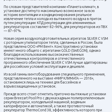
По словам представителей компании «Планета климат», в
установке достигнуто максимально возможное за всю
историю вентиляции и кондиционирования реальное
извлечение тепла и холода из вытяжного воздуха в приток
путем рекуперации: КПД рекуперации для алюминиевых
рекуператоров составляет 82–96%, для рекуператоров из ПВХ
— 87–97%.
Новая серия воздухоподготовительных агрегатов
SILVER
C
VSM
с роторным утилизатором тепла, сделанных в России, была
представлена ООО «РМ Вент». Конструктивно установки
имеют много общего с агрегатами
GOLD
(
SWEGON
), однако
благодаря использованию высококачественных
отечественных контроллеров и отечественного
программного обеспечения
SILVER
C
VSM
лучше адаптированы
для российских условий эксплуатации и дешевле.
Из всей гаммы вентоборудования специального применения,
представленного на выставке «МИР КЛИМАТА — 2016»,
остановимся лишь на технике для бассейнов и
взрывозащищенных установок.
Прежде всего стоит отметить приточно-вытяжные установки
серии Breezart Pool Pro с двухкаскадным полипропиленовым
рекуператором, холодильной машиной, водяным
калорифером и автоматикой, а также противоточный
рекуператор ThermoCond 38, эффективность которого при