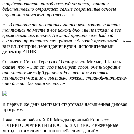
и эффективность такой важной отрасли, которая
действительно отражает самые современные основы
научно-технического прогресса….».
«…В отличие от некоторых чиновников, которые часто
топтались на месте и все искали дно, мы не искали, а все
время двигались вперед. По этой причине каждый год
выставка прирастала площадями и деловой программой…»
—
заявил Дмитрий Леонидович Кузин, исполнительный
директор АПИК.
От имени Союза Турецких Экспортеров Михмед Шаналь
сказал, что: «…
этот год знаменует собой очень хорошие
отношения между Турцией и Россией, и мы впервые
принимаем участие в выставке, являясь страной-партнером,
что для нас большая честь…
»
В
первый
же день выставки стартовала насыщенная деловая
программа.
Начал свою работу XXII Международный Конгресс
«ЭНЕРГОЭФФЕКТИВНОСТЬ. XXI ВЕК. Инженерные
методы снижения энергопотребления зданий».