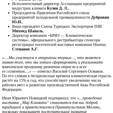
Исполнительный директор Ассоциации предприятий
индустрии климата
Кузин Д. Л.
,
Председатель Правления Российского союза
предприятий холодильной промышленности
Дубровин
Ю.Н.
,
Вице-президент Союза Турецких Экспортеров ISIB
Михмед Шаналь
,
Директор компании «БРИЗ
— Климатические
системы», официального дистрибьютора спонсора
регистрации посетителей выставки компании Hisense,
Степанов А.Г
.
«….Мы участвуем в открытии впервые…, что является
знаком того, что мы хотим сформировать и реализовать
комплексную программу развития отрасли и всех
ее сегментов….»
— отметил Василий Сергеевич Осмаков.
По его словам в бескризисные времена климатическая отрасль
растёт на 15% в год, что способствует увеличению числа
рабочих мест и развитию производственной базы Российской
Федерации.
Иван Юрьевич Новицкий подчеркнул, что
«…проведение
выставки „Мир Климата“ становится для нас доброй
традицией и приветствуется Правительством Москвы,
поскольку показывает поступательное развитие