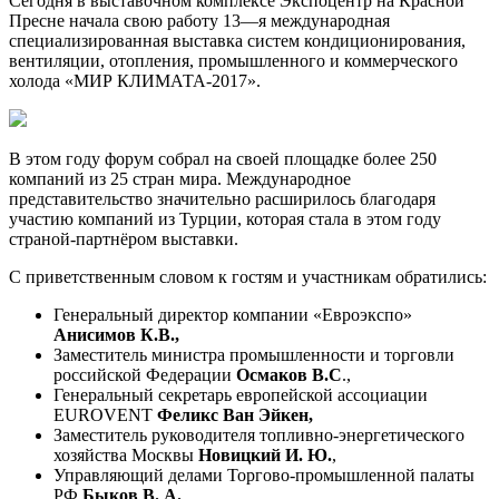
Сегодня в выставочном комплексе Экспоцентр на Красной
Пресне начала свою работу 13—я международная
специализированная выставка систем кондиционирования,
вентиляции, отопления, промышленного и коммерческого
холода «МИР КЛИМАТА-2017».
В этом году форум собрал на своей площадке более 250
компаний из 25 стран мира. Международное
представительство значительно расширилось благодаря
участию компаний из Турции, которая стала в этом году
страной-партнёром выставки.
С приветственным словом к гостям и участникам обратились:
Генеральный директор компании «Евроэкспо»
Анисимов К.В.,
Заместитель министра промышленности и
торговли
российской Федерации
Осмаков В.С
.,
Генеральный секретарь европейской ассоциации
EUROVENT
Феликс Ван Эйкен,
Заместитель руководителя топливно-энергетического
хозяйства Москвы
Новицкий И. Ю.
,
Управляющий делами Торгово-промышленной палаты
РФ
Быков В. А.
,