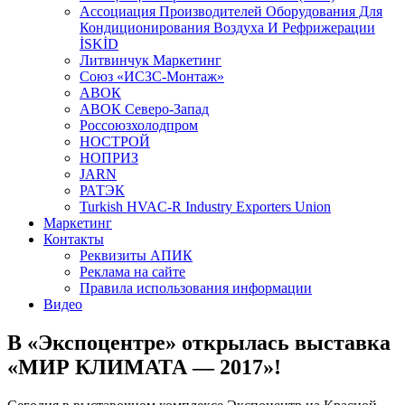
Aссоциация Производителей Оборудования Для
Кондиционирования Воздуха И Рефрижерации
İSKİD
Литвинчук Маркетинг
Союз «ИСЗС-Монтаж»
АВОК
АВОК Северо-Запад
Россоюзхолодпром
НОСТРОЙ
НОПРИЗ
JARN
РАТЭК
Turkish HVAC-R Industry Exporters Union
Маркетинг
Контакты
Реквизиты АПИК
Реклама на сайте
Правила использования информации
Видео
В «Экспоцентре» открылась выставка
«МИР КЛИМАТА — 2017»!