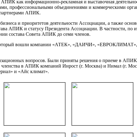
 АПИК как информационно-рекламная и выставочная деятельнос
рами, профессиональными объединениями и коммерческими орга
 партнерами АПИК.
и бизнеса и приоритетов деятельности Ассоциации, а также о
става АПИК и статусу Президента Ассоциации. В частности, по 
ении состава Совета АПИК до семи членов.
, в который вошли компании «АТЕК», «ДАИЧИ», «ЕВРОКЛИМ
ационных вопросов. Были приняты решения о приеме в АПИК к
и членства в АПИК компаний Инрост (г. Москва) и Нимал (г. Мос
риал» и «Айс климат».