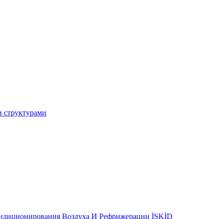
и структурами
ондиционирования Воздуха И Рефрижерации İSKİD