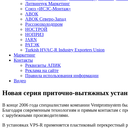
Литвинчук Маркетинг
Союз «ИСЗС-Монтаж»
АВОК
АВОК Северо-Запад
Россоюзхолодпром
НОСТРОЙ
НОПРИЗ
JARN
РАТЭК
Turkish HVAC-R Industry Exporters Union
Маркетинг
Контакты
Реквизиты АПИК
Реклама на сайте
Правила использования информации
Видео
Новая серия приточно-вытяжных устан
В конце 2006 года специалистами компании Ventpromsystem бы
Благодаря современным технологиям и прямым контактам с пр
с зарубежными производителями.
В установках
VPS-R
применяется пластиковый перекрестный р