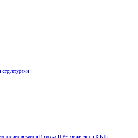
и структурами
ондиционирования Воздуха И Рефрижерации İSKİD