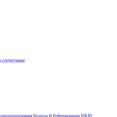
и структурами
ондиционирования Воздуха И Рефрижерации İSKİD