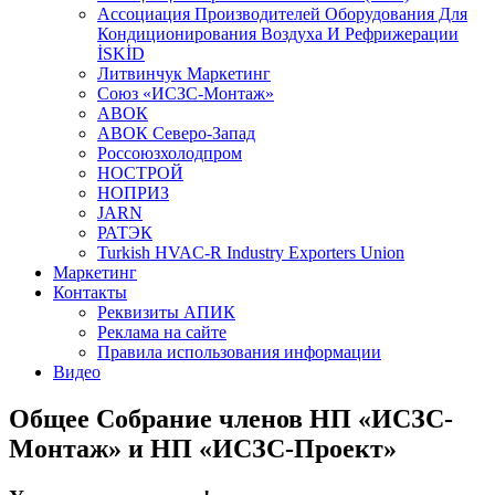
Aссоциация Производителей Оборудования Для
Кондиционирования Воздуха И Рефрижерации
İSKİD
Литвинчук Маркетинг
Союз «ИСЗС-Монтаж»
АВОК
АВОК Северо-Запад
Россоюзхолодпром
НОСТРОЙ
НОПРИЗ
JARN
РАТЭК
Turkish HVAC-R Industry Exporters Union
Маркетинг
Контакты
Реквизиты АПИК
Реклама на сайте
Правила использования информации
Видео
Общее Собрание членов НП «ИСЗС-
Монтаж» и НП «ИСЗС-Проект»