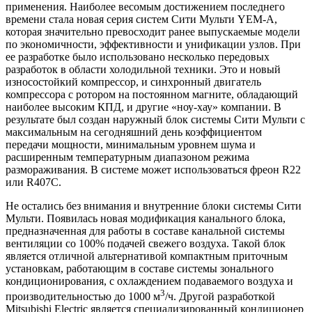
применения. Наиболее весомым достижением последнего
времени стала новая серия систем Сити Мульти
YEM-A
,
которая значительно превосходит ранее выпускаемые модели
по экономичности, эффективности и унификации узлов. При
ее разработке было использовано несколько передовых
разработок в области холодильной техники. Это и новый
износостойкий компрессор, и синхронный двигатель
компрессора с ротором на постоянном магните, обладающий
наиболее высоким КПД, и другие «ноу-хау» компании. В
результате был создан наружный блок системы Сити Мульти с
максимальным на сегодняшний день коэффициентом
передачи мощности, минимальным уровнем шума и
расширенным температурным диапазоном режима
размораживания. В системе может использоваться фреон R22
или R407C.
Не остались без внимания и внутренние блоки системы Сити
Мульти. Появилась новая модификация канального блока,
предназначенная для работы в составе канальной системы
вентиляции со 100% подачей свежего воздуха. Такой блок
является отличной альтернативой компактным приточным
установкам, работающим в составе системы зонального
кондиционирования, с охлаждением подаваемого воздуха и
3
производительностью до 1000 м
/ч. Другой разработкой
Mitsubishi Electric является специализированный кондиционер