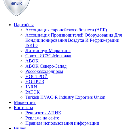
Партнёры
Ассоциация европейского бизнеса (АЕБ)
Aссоциация Производителей Оборудования Для
Кондиционирования Воздуха И Рефрижерации
İSKİD
Литвинчук Маркетинг
Союз «ИСЗС-Монтаж»
АВОК
АВОК Северо-Запад
Россоюзхолодпром
НОСТРОЙ
НОПРИЗ
JARN
РАТЭК
Turkish HVAC-R Industry Exporters Union
Маркетинг
Контакты
Реквизиты АПИК
Реклама на сайте
Правила использования информации
Видео