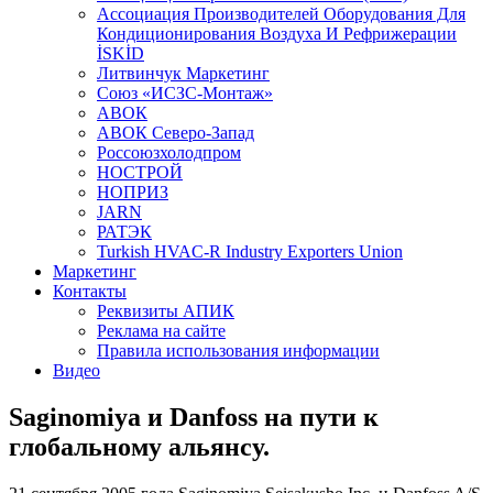
Aссоциация Производителей Оборудования Для
Кондиционирования Воздуха И Рефрижерации
İSKİD
Литвинчук Маркетинг
Союз «ИСЗС-Монтаж»
АВОК
АВОК Северо-Запад
Россоюзхолодпром
НОСТРОЙ
НОПРИЗ
JARN
РАТЭК
Turkish HVAC-R Industry Exporters Union
Маркетинг
Контакты
Реквизиты АПИК
Реклама на сайте
Правила использования информации
Видео
Saginomiya и Danfoss на пути к
глобальному альянсу.