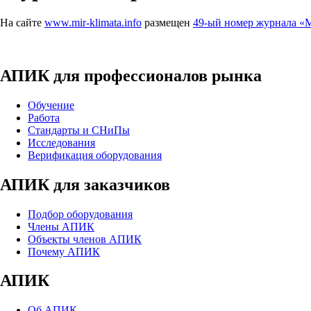
На сайте
www.mir-klimata.info
размещен
49-ый номер журнала «
АПИК для профессионалов рынка
Обучение
Работа
Стандарты и СНиПы
Исследования
Верификация оборудования
АПИК для заказчиков
Подбор оборудования
Члены АПИК
Объекты членов АПИК
Почему АПИК
АПИК
Об АПИК