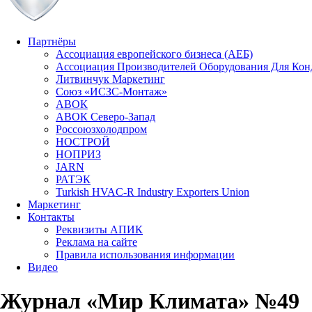
Партнёры
Ассоциация европейского бизнеса (АЕБ)
Aссоциация Производителей Оборудования Для Ко
Литвинчук Маркетинг
Союз «ИСЗС-Монтаж»
АВОК
АВОК Северо-Запад
Россоюзхолодпром
НОСТРОЙ
НОПРИЗ
JARN
РАТЭК
Turkish HVAC-R Industry Exporters Union
Маркетинг
Контакты
Реквизиты АПИК
Реклама на сайте
Правила использования информации
Видео
Журнал «Мир Климата» №49