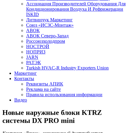
Aссоциация Производителей Оборудования Для
Кондиционирования Воздуха И Рефрижерации
İSKİD
Литвинчук Маркетинг
Союз «ИСЗС-Монтаж»
АВОК
АВОК Северо-Запад
Россоюзхолодпром
НОСТРОЙ
НОПРИЗ
JARN
РАТЭК
Turkish HVAC-R Industry Exporters Union
Маркетинг
Контакты
Реквизиты АПИК
Реклама на сайте
Правила использования информации
Видео
Новые наружные блоки KTRZ
системы DX PRO mini