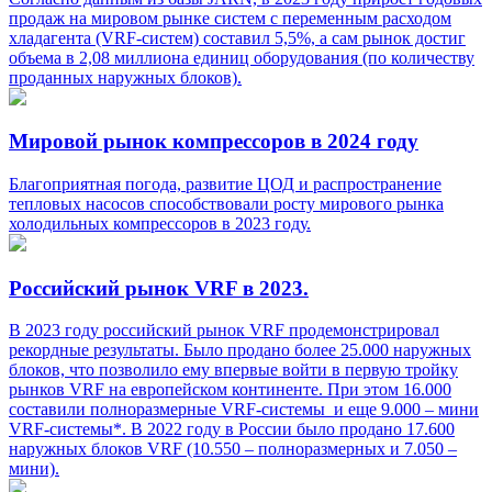
продаж на мировом рынке систем с переменным расходом
хладагента (VRF-систем) составил 5,5%, а сам рынок достиг
объема в 2,08 миллиона единиц оборудования (по количеству
проданных наружных блоков).
Мировой рынок компрессоров в 2024 году
Благоприятная погода, развитие ЦОД и распространение
тепловых насосов способствовали росту мирового рынка
холодильных компрессоров в 2023 году.
Российский рынок VRF в 2023.
В 2023 году российский рынок VRF продемонстрировал
рекордные результаты. Было продано более 25.000 наружных
блоков, что позволило ему впервые войти в первую тройку
рынков VRF на европейском континенте. При этом 16.000
составили полноразмерные VRF-системы и еще 9.000 – мини
VRF-системы*. В 2022 году в России было продано 17.600
наружных блоков VRF (10.550 – полноразмерных и 7.050 –
мини).