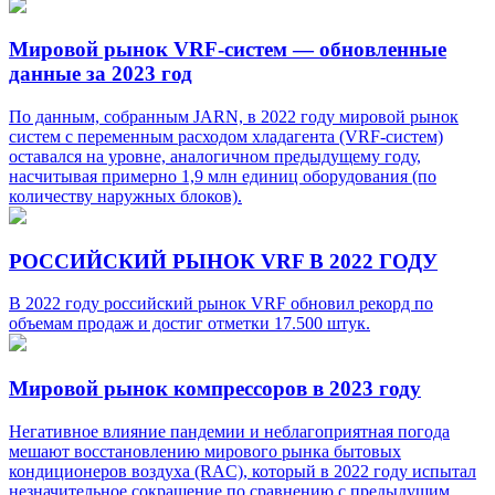
Мировой рынок VRF-систем — обновленные
данные за 2023 год
По данным, собранным JARN, в 2022 году мировой рынок
систем с переменным расходом хладагента (VRF-систем)
оставался на уровне, аналогичном предыдущему году,
насчитывая примерно 1,9 млн единиц оборудования (по
количеству наружных блоков).
РОССИЙСКИЙ РЫНОК VRF В 2022 ГОДУ
В 2022 году российский рынок VRF обновил рекорд по
объемам продаж и достиг отметки 17.500 штук.
Мировой рынок компрессоров в 2023 году
Негативное влияние пандемии и неблагоприятная погода
мешают восстановлению мирового рынка бытовых
кондиционеров воздуха (RAC), который в 2022 году испытал
незначительное сокращение по сравнению с предыдущим