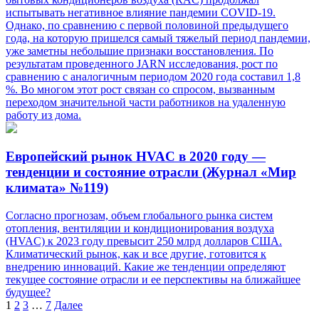
испытывать негативное влияние пандемии COVID-19.
Однако, по сравнению с первой половиной предыдущего
года, на которую пришелся самый тяжелый период пандемии,
уже заметны небольшие признаки восстановления. По
результатам проведенного JARN исследования, рост по
сравнению с аналогичным периодом 2020 года составил 1,8
%. Во многом этот рост связан со спросом, вызванным
переходом значительной части работников на удаленную
работу из дома.
Европейский рынок HVAC в 2020 году —
тенденции и состояние отрасли (Журнал «Мир
климата» №119)
Согласно прогнозам, объем глобального рынка систем
отопления, вентиляции и кондиционирования воздуха
(HVAC) к 2023 году превысит 250 млрд долларов США.
Климатический рынок, как и все другие, готовится к
внедрению инноваций. Какие же тенденции определяют
текущее состояние отрасли и ее перспективы на ближайшее
будущее?
Пагинация
1
2
3
…
7
Далее