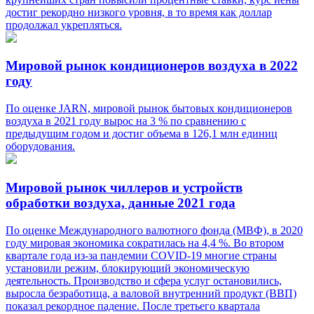
достиг рекордно низкого уровня, в то время как доллар
продолжал укрепляться.
Мировой рынок кондиционеров воздуха в 2022
году
По оценке JARN, мировой рынок бытовых кондиционеров
воздуха в 2021 году вырос на 3 % по сравнению с
предыдущим годом и достиг объема в 126,1 млн единиц
оборудования.
Мировой рынок чиллеров и устройств
обработки воздуха, данные 2021 года
По оценке Международного валютного фонда (МВФ), в 2020
году мировая экономика сократилась на 4,4 %. Во втором
квартале года из-за пандемии COVID-19 многие страны
установили режим, блокирующий экономическую
деятельность. Производство и сфера услуг остановились,
выросла безработица, а валовой внутренний продукт (ВВП)
показал рекордное падение. После третьего квартала