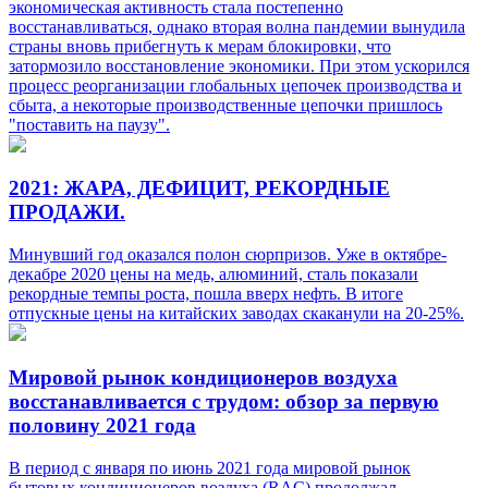
экономическая активность стала постепенно
восстанавливаться, однако вторая волна пандемии вынудила
страны вновь прибегнуть к мерам блокировки, что
затормозило восстановление экономики. При этом ускорился
процесс реорганизации глобальных цепочек производства и
сбыта, а некоторые производственные цепочки пришлось
"поставить на паузу".
2021: ЖАРА, ДЕФИЦИТ, РЕКОРДНЫЕ
ПРОДАЖИ.
Минувший год оказался полон сюрпризов. Уже в октябре-
декабре 2020 цены на медь, алюминий, сталь показали
рекордные темпы роста, пошла вверх нефть. В итоге
отпускные цены на китайских заводах скаканули на 20-25%.
Мировой рынок кондиционеров воздуха
восстанавливается с трудом: обзор за первую
половину 2021 года
В период с января по июнь 2021 года мировой рынок
бытовых кондиционеров воздуха (RAC) продолжал