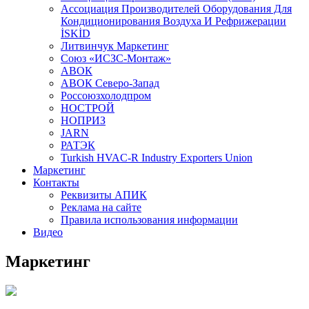
Aссоциация Производителей Оборудования Для
Кондиционирования Воздуха И Рефрижерации
İSKİD
Литвинчук Маркетинг
Союз «ИСЗС-Монтаж»
АВОК
АВОК Северо-Запад
Россоюзхолодпром
НОСТРОЙ
НОПРИЗ
JARN
РАТЭК
Turkish HVAC-R Industry Exporters Union
Маркетинг
Контакты
Реквизиты АПИК
Реклама на сайте
Правила использования информации
Видео
Маркетинг