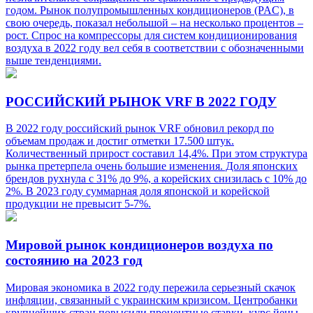
годом. Рынок полупромышленных кондиционеров (PAC), в
свою очередь, показал небольшой – на несколько процентов –
рост. Спрос на компрессоры для систем кондиционирования
воздуха в 2022 году вел себя в соответствии с обозначенными
выше тенденциями.
РОССИЙСКИЙ РЫНОК VRF В 2022 ГОДУ
В 2022 году российский рынок VRF обновил рекорд по
объемам продаж и достиг отметки 17.500 штук.
Количественный прирост составил 14,4%. При этом структура
рынка претерпела очень большие изменения. Доля японских
брендов рухнула с 31% до 9%, а корейских снизилась с 10% до
2%. В 2023 году суммарная доля японской и корейской
продукции не превысит 5-7%.
Мировой рынок кондиционеров воздуха по
состоянию на 2023 год
Мировая экономика в 2022 году пережила серьезный скачок
инфляции, связанный с украинским кризисом. Центробанки
крупнейших стран повысили процентные ставки, курс йены