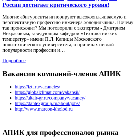
России достигает критического уровня!
Многие абитуриенты игнорируют высокооплачиваемую и
перспективную профессию инженера-холодильщика. Почему
так происходит? Мы поговорили с экспертом - Дмитрием
Некрасовым, заведующим кафедрой «Техника низких
температур» имени П.Л. Капицы Московского
политехнического университета, о причинах низкой
популярности профессии и…
Подробнее
Вакансии компаний-членов АПИК
https://iztt.ru/vacancies/
https://globalclimat.com/vakansii/
https://altair-gr.ru/company/vacancy/
https://dantexgroup.ru/about/jobs/
http://www.marcon-kholod.ru
АПИК для профессионалов рынка