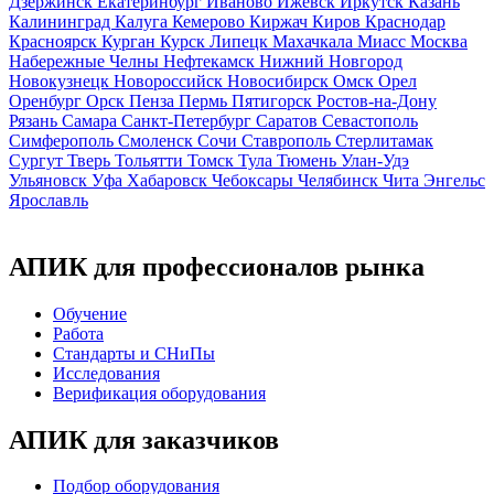
Дзержинск
Екатеринбург
Иваново
Ижевск
Иркутск
Казань
Калининград
Калуга
Кемерово
Киржач
Киров
Краснодар
Красноярск
Курган
Курск
Липецк
Махачкала
Миасс
Москва
Набережные Челны
Нефтекамск
Нижний Новгород
Новокузнецк
Новороссийск
Новосибирск
Омск
Орел
Оренбург
Орск
Пенза
Пермь
Пятигорск
Ростов-на-Дону
Рязань
Самара
Санкт-Петербург
Саратов
Севастополь
Симферополь
Смоленск
Сочи
Ставрополь
Стерлитамак
Сургут
Тверь
Тольятти
Томск
Тула
Тюмень
Улан-Удэ
Ульяновск
Уфа
Хабаровск
Чебоксары
Челябинск
Чита
Энгельс
Ярославль
АПИК для профессионалов рынка
Обучение
Работа
Стандарты и СНиПы
Исследования
Верификация оборудования
АПИК для заказчиков
Подбор оборудования