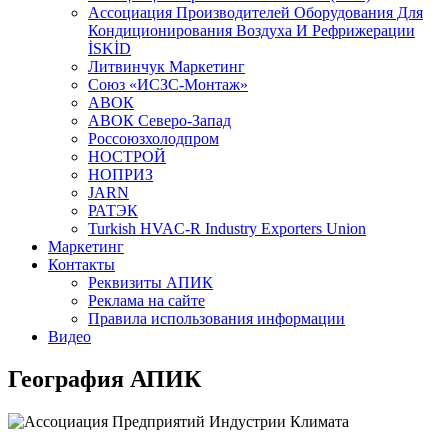
Aссоциация Производителей Оборудования Для
Кондиционирования Воздуха И Рефрижерации
İSKİD
Литвинчук Маркетинг
Союз «ИСЗС-Монтаж»
АВОК
АВОК Северо-Запад
Россоюзхолодпром
НОСТРОЙ
НОПРИЗ
JARN
РАТЭК
Turkish HVAC-R Industry Exporters Union
Маркетинг
Контакты
Реквизиты АПИК
Реклама на сайте
Правила использования информации
Видео
География АПИК