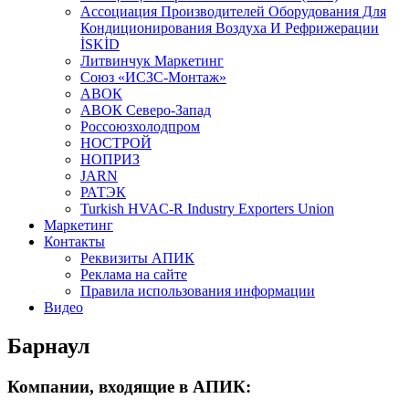
Aссоциация Производителей Оборудования Для
Кондиционирования Воздуха И Рефрижерации
İSKİD
Литвинчук Маркетинг
Союз «ИСЗС-Монтаж»
АВОК
АВОК Северо-Запад
Россоюзхолодпром
НОСТРОЙ
НОПРИЗ
JARN
РАТЭК
Turkish HVAC-R Industry Exporters Union
Маркетинг
Контакты
Реквизиты АПИК
Реклама на сайте
Правила использования информации
Видео
Барнаул
Компании, входящие в АПИК: