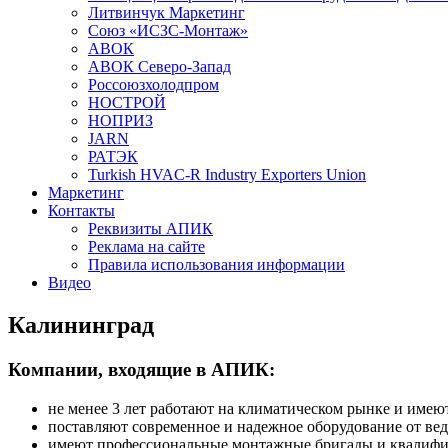
Литвинчук Маркетинг
Союз «ИСЗС-Монтаж»
АВОК
АВОК Северо-Запад
Россоюзхолодпром
НОСТРОЙ
НОПРИЗ
JARN
РАТЭК
Turkish HVAC-R Industry Exporters Union
Маркетинг
Контакты
Реквизиты АПИК
Реклама на сайте
Правила использования информации
Видео
Калининград
Компании, входящие в АПИК:
не менее 3 лет работают на климатическом рынке и име
поставляют современное и надежное оборудование от ве
имеют профессиональные монтажные бригады и квалиф