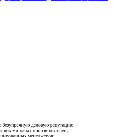
ют безупречную деловую репутацию;
дущих мировых производителей;
ицированных менеджеров;