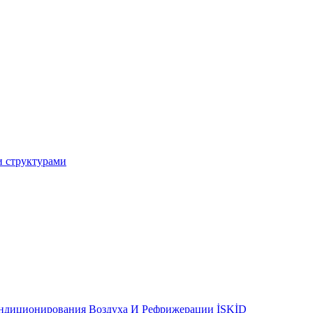
и структурами
ондиционирования Воздуха И Рефрижерации İSKİD