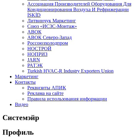
Aссоциация Производителей Оборудования Для
Кондиционирования Воздуха И Рефрижерации
İSKİD
Литвинчук Маркетинг
Союз «ИСЗС-Монтаж»
АВОК
АВОК Северо-Запад
Россоюзхолодпром
НОСТРОЙ
НОПРИЗ
JARN
РАТЭК
Turkish HVAC-R Industry Exporters Union
Маркетинг
Контакты
Реквизиты АПИК
Реклама на сайте
Правила использования информации
Видео
Системэйр
Профиль