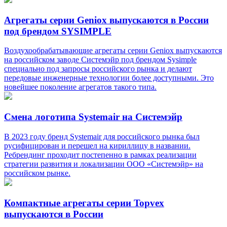
Агрегаты серии Geniox выпускаются в России
под брендом SYSIMPLE
Воздухообрабатывающие агрегаты серии Geniox выпускаются
на российском заводе Системэйр под брендом Sysimple
специально под запросы российского рынка и делают
передовые инженерные технологии более доступными. Это
новейшее поколение агрегатов такого типа.
Смена логотипа Systemair на Системэйр
В 2023 году бренд Systemair для российского рынка был
русифицирован и перешел на кириллицу в названии.
Ребрендинг проходит постепенно в рамках реализации
стратегии развития и локализации ООО «Системэйр» на
российском рынке.
Компактные агрегаты серии Topvex
выпускаются в России