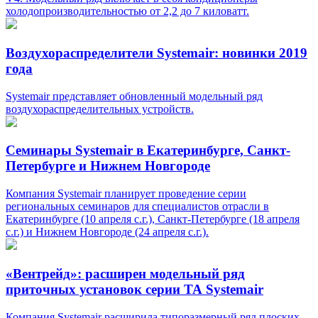
холодопроизводительностью от 2,2 до 7 киловатт.
Воздухораспределители Systemair: новинки 2019
года
Systemair представляет обновленный модельный ряд
воздухораспределительных устройств.
Семинары Systemair в Екатеринбурге, Санкт-
Петербурге и Нижнем Новгороде
Компания Systemair планирует проведение серии
региональных семинаров для специалистов отрасли в
Екатеринбурге (10 апреля с.г.), Санкт-Петербурге (18 апреля
с.г.) и Нижнем Новгороде (24 апреля с.г.).
«Вентрейд»: расширен модельный ряд
приточных установок серии ТА Systemair
Компания Systemair расширила типоразмерный ряд плоских