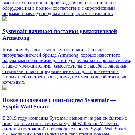
высокотехнологичное производство вентиляционного
оборудования в полном соответствии с европейскими
нормами и международными стандартами компании.
Systemair начинает поставки увлажнителей
Armstrong
Компания Systemair начинает поставки в Россию
пароувлажнителей бренда Armstrong, хорошо известного
надежными решениями для индустриальных паровых систем,
а также увлажнителями, самостоятельно вырабатывающими
стерильный пар и предназначенными для применения в
жилых и общественных зданиях, не имеющих собственных
котельных.
Новое поколение сплит-систем Systemair —
Sysplit Wall Smart
В 2019 году компания Systemair выводит на рынок бытовые
инверторные сплит-системы Sysplit Wall Smart V4 Evo и
системы постоянной производительности Sysplit Wall Smart
V4. Модельный ряд включает в себя кондиционеры