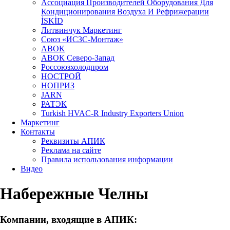
Aссоциация Производителей Оборудования Для
Кондиционирования Воздуха И Рефрижерации
İSKİD
Литвинчук Маркетинг
Союз «ИСЗС-Монтаж»
АВОК
АВОК Северо-Запад
Россоюзхолодпром
НОСТРОЙ
НОПРИЗ
JARN
РАТЭК
Turkish HVAC-R Industry Exporters Union
Маркетинг
Контакты
Реквизиты АПИК
Реклама на сайте
Правила использования информации
Видео
Набережные Челны
Компании, входящие в АПИК: