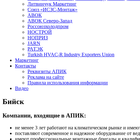
Литвинчук Маркетинг
Союз «ИСЗС-Монтаж»
АВОК
АВОК Северо-Запад
Россоюзхолодпром
НОСТРОЙ
НОПРИЗ
JARN
РАТЭК
Turkish HVAC-R Industry Exporters Union
Маркетинг
Контакты
Реквизиты АПИК
Реклама на сайте
Правила использования информации
Видео
Бийск
Компании, входящие в АПИК:
не менее 3 лет работают на климатическом рынке и име
поставляют современное и надежное оборудование от ве
имеют профессиональные монтажные бригады и квалиф