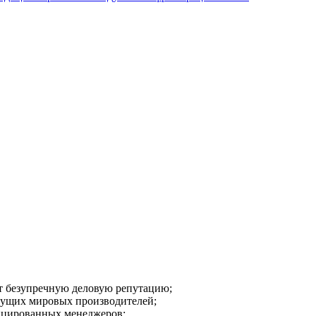
ют безупречную деловую репутацию;
дущих мировых производителей;
ицированных менеджеров;