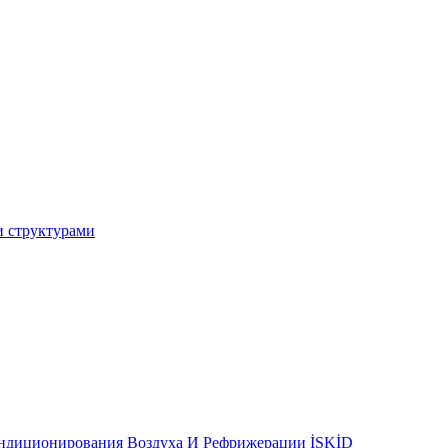
и структурами
ондиционирования Воздуха И Рефрижерации İSKİD