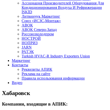
Aссоциация Производителей Оборудования Для
Кондиционирования Воздуха И Рефрижерации
İSKİD
Литвинчук Маркетинг
Союз «ИСЗС-Монтаж»
АВОК
АВОК Северо-Запад
Россоюзхолодпром
НОСТРОЙ
НОПРИЗ
JARN
РАТЭК
Turkish HVAC-R Industry Exporters Union
Маркетинг
Контакты
Реквизиты АПИК
Реклама на сайте
Правила использования информации
Видео
Хабаровск
Компании, входящие в АПИК: