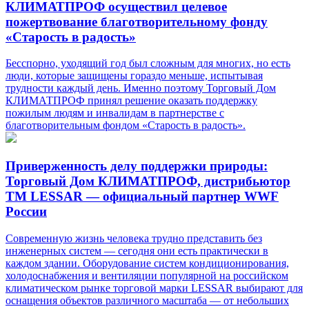
КЛИМАТПРОФ осуществил целевое
пожертвование благотворительному фонду
«Старость в радость»
Бесспорно, уходящий год был сложным для многих, но есть
люди, которые защищены гораздо меньше, испытывая
трудности каждый день. Именно поэтому Торговый Дом
КЛИМАТПРОФ принял решение оказать поддержку
пожилым людям и инвалидам в партнерстве с
благотворительным фондом «Старость в радость».
Приверженность делу поддержки природы:
Торговый Дом КЛИМАТПРОФ, дистрибьютор
ТМ LESSAR — официальный партнер WWF
России
Современную жизнь человека трудно представить без
инженерных систем — сегодня они есть практически в
каждом здании. Оборудование систем кондиционирования,
холодоснабжения и вентиляции популярной на российском
климатическом рынке торговой марки LESSAR выбирают для
оснащения объектов различного масштаба — от небольших