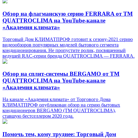
Обзор на флагманскую серию FERRARA от TM
QUATTROCLIMA на YouTube-канале
«Академия климата»
Торговый Дом КЛИМАТПРОФ готовит к сезону-2021 серию
видеообзоров популярных моделей бытового сегмента
кондиционирования. Не пропустите ролик, посвященный
ведущей RAC-серии бренда QUATTROCLIMA — FERRARA.
Обзор на сплит-системы BERGAMO от TM
QUATTROCLIMA на YouTube-канале
«Академия климата»
На канале «Академия климата» от Торгового Дома
КЛИМАТПРОФ опубликован обзор на серию бытовых
кондиционеров BERGAMO (TM QUATTROCLIMA),
ставшую бестселлером 2020 года.
Помочь тем, кому труднее: Торговый Дом