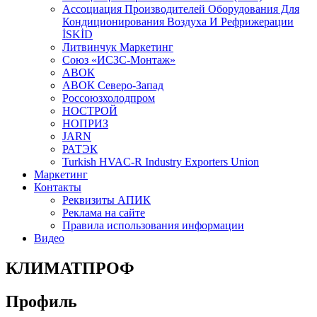
Aссоциация Производителей Оборудования Для
Кондиционирования Воздуха И Рефрижерации
İSKİD
Литвинчук Маркетинг
Союз «ИСЗС-Монтаж»
АВОК
АВОК Северо-Запад
Россоюзхолодпром
НОСТРОЙ
НОПРИЗ
JARN
РАТЭК
Turkish HVAC-R Industry Exporters Union
Маркетинг
Контакты
Реквизиты АПИК
Реклама на сайте
Правила использования информации
Видео
КЛИМАТПРОФ
Профиль