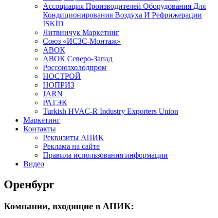
Aссоциация Производителей Оборудования Для
Кондиционирования Воздуха И Рефрижерации
İSKİD
Литвинчук Маркетинг
Союз «ИСЗС-Монтаж»
АВОК
АВОК Северо-Запад
Россоюзхолодпром
НОСТРОЙ
НОПРИЗ
JARN
РАТЭК
Turkish HVAC-R Industry Exporters Union
Маркетинг
Контакты
Реквизиты АПИК
Реклама на сайте
Правила использования информации
Видео
Оренбург
Компании, входящие в АПИК: