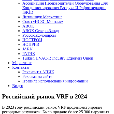
Aссоциация Производителей Оборудования Для
Кондиционирования Воздуха И Рефрижерации
İSKİD
Литвинчук Маркетинг
Союз «ИСЗС-Монтаж»
АВОК
АВОК Северо-Запад
Россоюзхолодпром
НОСТРОЙ
НОПРИЗ
JARN
РАТЭК
Turkish HVAC-R Industry Exporters Union
Маркетинг
Контакты
Реквизиты АПИК
Реклама на сайте
Правила использования информации
Видео
Российский рынок VRF в 2024
В 2023 году российский рынок VRF продемонстрировал
рекордные результаты. Было продано более 25.300 наружных