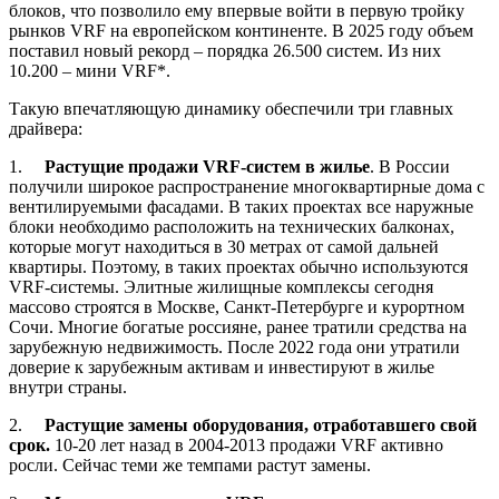
блоков, что позволило ему впервые войти в первую тройку
рынков VRF на европейском континенте. В 2025 году объем
поставил новый рекорд – порядка 26.500 систем. Из них
10.200 – мини VRF*.
Такую впечатляющую динамику обеспечили три главных
драйвера:
1.
Растущие продажи VRF-систем в жилье
. В России
получили широкое распространение многоквартирные дома с
вентилируемыми фасадами. В таких проектах все наружные
блоки необходимо расположить на технических балконах,
которые могут находиться в 30 метрах от самой дальней
квартиры. Поэтому, в таких проектах обычно используются
VRF-системы. Элитные жилищные комплексы сегодня
массово строятся в Москве, Санкт-Петербурге и курортном
Сочи. Многие богатые россияне, ранее тратили средства на
зарубежную недвижимость. После 2022 года они утратили
доверие к зарубежным активам и инвестируют в жилье
внутри страны.
2.
Растущие замены оборудования, отработавшего свой
срок.
10-20 лет назад в 2004-2013 продажи VRF активно
росли. Сейчас теми же темпами растут замены.