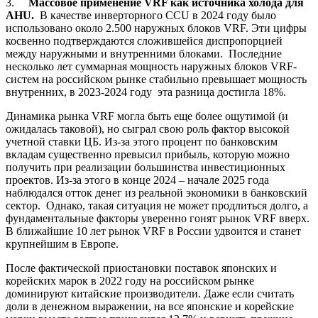
3.
Массовое применение VRF как источника холода для
AHU.
В качестве инверторного CCU в 2024 году было
использовано около 2.500 наружных блоков VRF. Эти цифры
косвенно подтверждаются сложившейся диспропорцией
между наружными и внутренними блоками. Последние
несколько лет суммарная мощность наружных блоков VRF-
систем на российском рынке стабильно превышает мощность
внутренних, в 2023-2024 году эта разница достигла 18%.
Динамика рынка VRF могла быть еще более ощутимой (и
ожидалась таковой), но сыграл свою роль фактор высокой
учетной ставки ЦБ. Из-за этого процент по банковским
вкладам существенно превысил прибыль, которую можно
получить при реализации большинства инвестиционных
проектов. Из-за этого в конце 2024 – начале 2025 года
наблюдался отток денег из реальной экономики в банковский
сектор. Однако, такая ситуация не может продлиться долго, а
фундаментальные факторы уверенно гонят рынок VRF вверх.
В ближайшие 10 лет рынок VRF в России удвоится и станет
крупнейшим в Европе.
После фактической приостановки поставок японских и
корейских марок в 2022 году на российском рынке
доминируют китайские производители. Даже если считать
доли в денежном выражении, на все японские и корейские