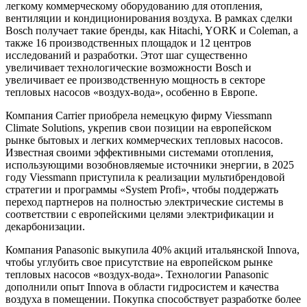
легкому коммерческому оборудованию для отопления,
вентиляции и кондиционирования воздуха. В рамках сделки
Bosch получает такие бренды, как Hitachi, YORK и Coleman, а
также 16 производственных площадок и 12 центров
исследований и разработки. Этот шаг существенно
увеличивает технологические возможности Bosch и
увеличивает ее производственную мощность в секторе
тепловых насосов «воздух-вода», особенно в Европе.
Компания Carrier приобрела немецкую фирму Viessmann
Climate Solutions, укрепив свои позиции на европейском
рынке бытовых и легких коммерческих тепловых насосов.
Известная своими эффективными системами отопления,
использующими возобновляемые источники энергии, в 2025
году Viessmann приступила к реализации мультибрендовой
стратегии и программы «System Profi», чтобы поддержать
переход партнеров на полностью электрические системы в
соответствии с европейскими целями электрификации и
декарбонизации.
Компания Panasonic выкупила 40% акций итальянской Innova,
чтобы углубить свое присутствие на европейском рынке
тепловых насосов «воздух-вода». Технологии Panasonic
дополнили опыт Innova в области гидросистем и качества
воздуха в помещении. Покупка способствует разработке более