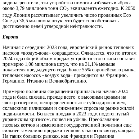
водонагреватели, эти устройства помогли избежать выброса
около 3,79 миллиона тонн CO
-эквивалента ежегодно. К 2050
2
году Япония рассчитывает увеличить число проданных Eco
Cute до 36,5 миллиона штук, что будет способствовать
достижению целей углеродной нейтральности.
Европа
Начиная с середины 2023 года, европейский рынок тепловых
насосов «воздух-вода» сокращается. Ожидается, что по итогам
2024 года общий объем продаж устройств этого типа составит
примерно 1,08 миллиона штук, что на 31,1% меньше
показателя предыдущего года. Более 55% европейского рынка
тепловых насосов «воздух-вода» приходится на Францию,
Германию, Италию и Великобританию.
Примерно половина сокращения пришлась на начало 2024
года и была связана, прежде всего, с высокими ценами на
электроэнергию, неопределенностью с субсидированием,
складскими излишками и снижением спроса на рынке жилой
недвижимости. Всплеск продаж в 2023 году, подстегнутый
украинским кризисом, пошел на убыль. Преобладание
газовых котлов и изменение государственной политики еще
сильнее замедлило продажи тепловых насосов «воздух-вода».
На таких больших рынках, как Франция и Германия