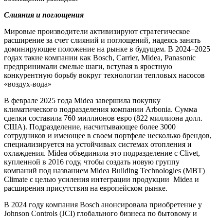
Слияния и поглощения
Мировые производители активизируют стратегическое
расширение за счет слияний и поглощений, надеясь занять
доминирующее положение на рынке в будущем. В 2024–2025
годах такие компании как Bosch, Carrier, Midea, Panasonic
предпринимали смелые шаги, вступая в яростную
конкурентную борьбу вокруг технологии тепловых насосов
«воздух-вода»
В феврале 2025 года Midea завершила покупку
климатического подразделения компании Arbonia. Сумма
сделки составила 760 миллионов евро (822 миллиона долл.
США). Подразделение, насчитывающее более 3000
сотрудников и имеющее в своем портфеле несколько брендов,
специализируется на устойчивых системах отопления и
охлаждения. Midea объединила это подразделение с Clivet,
купленной в 2016 году, чтобы создать новую группу
компаний под названием Midea Building Technologies (MBT)
Climate с целью усиления интеграции продукции
Midea и
расширения присутствия на европейском рынке.
В 2024 году компания Bosch анонсировала приобретение у
Johnson Controls (JCI) глобального бизнеса по бытовому и