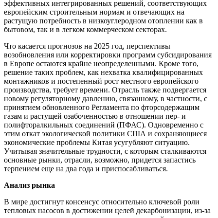
эффективных интегрированных решений, соответствующих
европейским строительным нормам и отвечающих на
растущую потребность в низкоуглеродном отоплении как в
бытовом, так и в легком коммерческом секторах.
Что касается прогнозов на 2025 год, перспективы
возобновления или корректировки программ субсидирования
в Европе остаются крайне неопределенными. Кроме того,
решение таких проблем, как нехватка квалифицированных
монтажников и постепенный рост местного европейского
производства, требует времени. Отрасль также подвергается
новому регуляторному давлению, связанному, в частности, с
принятием обновленного Регламента по фторсодержащим
газам и растущей озабоченностью в отношении пер- и
полифторалкильных соединений (ПФАС). Одновременно с
этим откат экологической политики США и сохраняющиеся
экономические проблемы Китая усугубляют ситуацию.
Учитывая значительные трудности, с которым сталкиваются
основные рынки, отрасли, возможно, придется запастись
терпением еще на два года и приспосабливаться.
Анализ рынка
В мире достигнут консенсус относительно ключевой роли
тепловых насосов в достижении целей декарбонизации, из-за