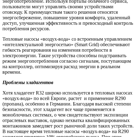
энергопотребление. Используя порталы облачного сервиса,
пользователи могут управлять своими устройствами
отовсюду. К преимуществам такого решения относятся
энергосбережение, повышение уровня комфорта, удаленный
доступ, улучшенная эффективность и превосходный контроль
потребления ресурсов.
Тепловые насосы «воздух-вода» со встроенным управлением
«интеллектуальной энергосетью» (Smart Grid) обеспечивают
гибкость реагирования на изменения потребности в
электроэнергии. Такие устройства способны подстраивать
режим энергопотребления согласно сигналам, поступающим
на контроллер, оптимизируя расход энергии в реальном
времени.
Проблемы хладагентов
Хотя хладагент R32 широко используется в тепловых насосах
«воздух-вода» по всей Европе, растет
и применение R290
(пропана), особенно в Германии. Благодаря высокой степени
безопасности, этот хладагент все чаще применяется в
моноблочных системах, о чем свидетельствуют экспозиции
отраслевых выставок, однако нехватка квалифицированных
монтажников замедляет рост рыночной доли таких устройств.
В настоящее время тепловые насосы «воздух-вода» на R290
занимают примерно 10% европейского рынка. При этом