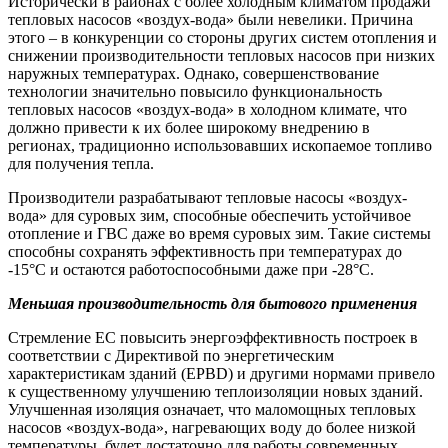
Исторически в районах с более холодным климатом продажи
тепловых насосов «воздух-вода» были невелики. Причина
этого – в конкуренции со стороны других систем отопления и
снижении производительности тепловых насосов при низких
наружных температурах. Однако, совершенствование
технологии значительно повысило функциональность
тепловых насосов «воздух-вода» в холодном климате, что
должно привести к их более широкому внедрению в
регионах, традиционно использовавших ископаемое топливо
для получения тепла.
Производители разрабатывают тепловые насосы «воздух-
вода» для суровых зим, способные обеспечить устойчивое
отопление и ГВС даже во время суровых зим. Такие системы
способны сохранять эффективность при температурах до
-15°C и остаются работоспособными даже при -28°C.
Меньшая производительность для бытового применения
Стремление ЕС повысить энергоэффективность построек в
соответствии с Директивой по энергетическим
характеристикам зданий (EPBD) и другими нормами привело
к существенному улучшению теплоизоляции новых зданий.
Улучшенная изоляция означает, что маломощных тепловых
насосов «воздух-вода», нагревающих воду до более низкой
температуры, будет достаточно для работы современных