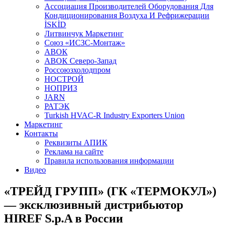
Aссоциация Производителей Оборудования Для
Кондиционирования Воздуха И Рефрижерации
İSKİD
Литвинчук Маркетинг
Союз «ИСЗС-Монтаж»
АВОК
АВОК Северо-Запад
Россоюзхолодпром
НОСТРОЙ
НОПРИЗ
JARN
РАТЭК
Turkish HVAC-R Industry Exporters Union
Маркетинг
Контакты
Реквизиты АПИК
Реклама на сайте
Правила использования информации
Видео
«ТРЕЙД ГРУПП» (ГК «ТЕРМОКУЛ»)
— эксклюзивный дистрибьютор
HIREF S.p.A в России