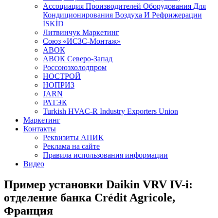
Aссоциация Производителей Оборудования Для
Кондиционирования Воздуха И Рефрижерации
İSKİD
Литвинчук Маркетинг
Союз «ИСЗС-Монтаж»
АВОК
АВОК Северо-Запад
Россоюзхолодпром
НОСТРОЙ
НОПРИЗ
JARN
РАТЭК
Turkish HVAC-R Industry Exporters Union
Маркетинг
Контакты
Реквизиты АПИК
Реклама на сайте
Правила использования информации
Видео
Пример установки Daikin VRV IV-i:
отделение банка Crédit Agricole,
Франция