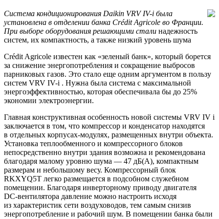
Система кондиционирования Daikin VRV
IV-i
была
установлена в отделении банка
Cr
é
dit
Agricole
во Франции.
При выборе оборудования решающими стали
надежность
систем, их компактность, а также низкий уровень шума
Crédit Agricole известен как «зеленый банк», который борется
за снижение энергопотребления и сокращение выбросов
парниковых газов. Это стало еще одним аргументом в пользу
систем VRV
IV-i
. Нужна была система с максимальной
энергоэффективностью, которая обеспечивала бы до 25%
экономии электроэнергии.
Главная конструктивная особенность новой системы VRV IV i
заключается в том, что компрессор и конденсатор находятся
в отдельных корпусах-модулях, размещенных внутри объекта.
Установка теплообменного и компрессорного блоков
непосредственно внутри здания возможна и рекомендована
благодаря малому уровню шума — 47 дБ(А), компактным
размерам и небольшому весу. Компрессорный блок
RKXYQ5T легко размещается в подсобном служебном
помещении. Благодаря инверторному приводу двигателя
DC-вентилятора
давление можно настроить исходя
из характеристик сети воздуховодов, тем самым снизив
энергопотребление и рабочий шум. В помещении банка были