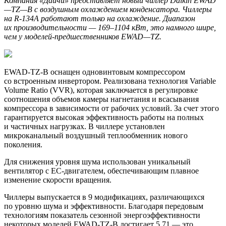
Компания «Даичи» представляет новый чиллер
Daikin
EWAD
—
TZ
—
B
с воздушным охлаждением конденсатора. Чиллеры
на
R
-134
A
работают только на охлаждение. Диапазон
их производительности —
169–1104 кВт,
это намного шире,
чем у моделей-предшественников
EWAD
—
TZ
.
EWAD-TZ-B оснащен одновинтовым компрессором
со встроенным инвертором. Реализована технология Variable
Volume Ratio (VVR), которая заключается в регулировке
соотношения объемов камеры нагнетания и всасывания
компрессора в зависимости от рабочих условий. За счет этого
гарантируется высокая эффективность работы на полных
и частичных нагрузках. В чиллере установлен
микроканальный воздушный теплообменник нового
поколения.
Для снижения уровня шума использован уникальный
вентилятор с EC-двигателем, обеспечивающим плавное
изменение скорости вращения.
Чиллеры выпускается в 9 модификациях, различающихся
по уровню шума и эффективности. Благодаря передовым
технологиям показатель сезонной энергоэффективности
некоторых моделей EWAD-TZ-B достигает 5.71 — это