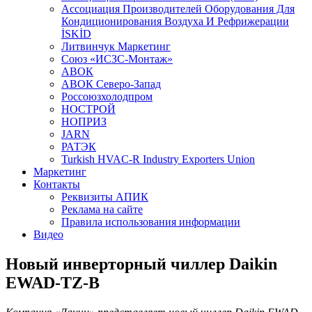
Aссоциация Производителей Оборудования Для
Кондиционирования Воздуха И Рефрижерации
İSKİD
Литвинчук Маркетинг
Союз «ИСЗС-Монтаж»
АВОК
АВОК Северо-Запад
Россоюзхолодпром
НОСТРОЙ
НОПРИЗ
JARN
РАТЭК
Turkish HVAC-R Industry Exporters Union
Маркетинг
Контакты
Реквизиты АПИК
Реклама на сайте
Правила использования информации
Видео
Новый инверторный чиллер Daikin
EWAD-TZ-B