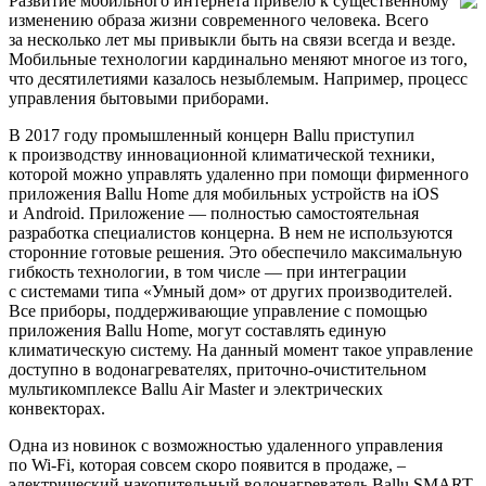
Развитие мобильного интернета привело к существенному
изменению образа жизни современного человека. Всего
за несколько лет мы привыкли быть на связи всегда и везде.
Мобильные технологии кардинально меняют многое из того,
что десятилетиями казалось незыблемым. Например, процесс
управления бытовыми приборами.
В 2017 году промышленный концерн Ballu приступил
к производству инновационной климатической техники,
которой можно управлять удаленно при помощи фирменного
приложения Ballu Home для мобильных устройств на iOS
и Android. Приложение — полностью самостоятельная
разработка специалистов концерна. В нем не используются
сторонние готовые решения. Это обеспечило максимальную
гибкость технологии, в том числе — при интеграции
с системами типа «Умный дом» от других производителей.
Все приборы, поддерживающие управление с помощью
приложения Ballu Home, могут составлять единую
климатическую систему. На данный момент такое управление
доступно в водонагревателях, приточно-очистительном
мультикомплексе Ballu Air Master и электрических
конвекторах.
Одна из новинок с возможностью удаленного управления
по Wi-Fi, которая совсем скоро появится в продаже, ‒
электрический накопительный водонагреватель Ballu SMART