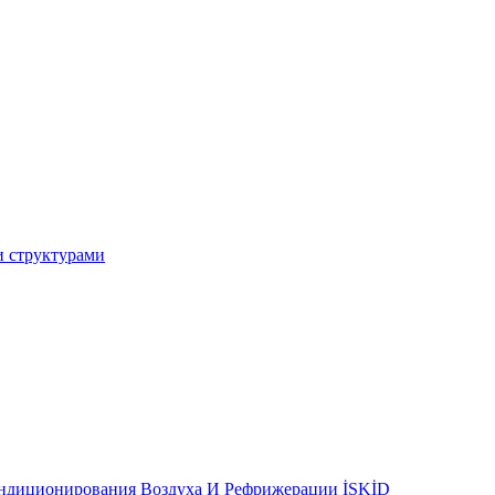
и структурами
ондиционирования Воздуха И Рефрижерации İSKİD