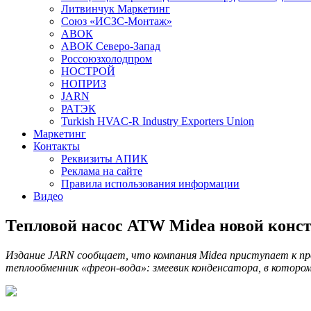
Литвинчук Маркетинг
Союз «ИСЗС-Монтаж»
АВОК
АВОК Северо-Запад
Россоюзхолодпром
НОСТРОЙ
НОПРИЗ
JARN
РАТЭК
Turkish HVAC-R Industry Exporters Union
Маркетинг
Контакты
Реквизиты АПИК
Реклама на сайте
Правила использования информации
Видео
Тепловой насос ATW Midea новой конс
Издание JARN сообщает, что компания Midea приступает к п
теплообменник «фреон-вода»: змеевик конденсатора, в котором