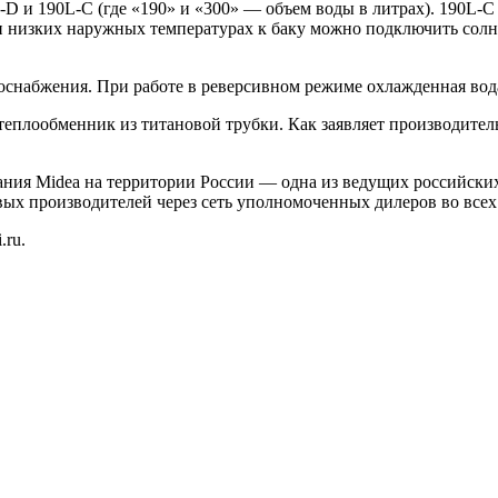
D и 190L-C (где «190» и «300» — объем воды в литрах). 190L-C 
при низких наружных температурах к баку можно подключить со
доснабжения. При работе в реверсивном режиме охлажденная во
теплообменник из титановой трубки. Как заявляет производител
ния Midea на территории России — одна из ведущих российски
ых производителей через сеть уполномоченных дилеров во всех
.ru.