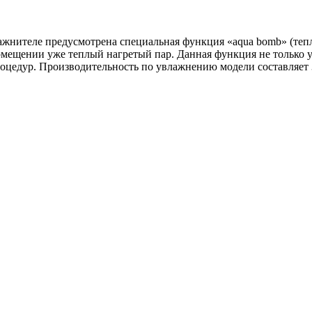
лажнителе предусмотрена специальная функция «aqua bomb» (теп
помещении уже теплый нагретый пар. Данная функция не только 
оцедур. Производительность по увлажнению модели составляет 3