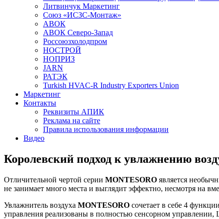
Литвинчук Маркетинг
Союз «ИСЗС-Монтаж»
АВОК
АВОК Северо-Запад
Россоюзхолодпром
НОСТРОЙ
НОПРИЗ
JARN
РАТЭК
Turkish HVAC-R Industry Exporters Union
Маркетинг
Контакты
Реквизиты АПИК
Реклама на сайте
Правила использования информации
Видео
Королевский подход к увлажнению во
Отличительной чертой серии
MONTESORO
является необычн
не занимает много места и выглядит эффектно, несмотря на вме
Увлажнитель воздуха
MONTESORO
сочетает в себе 4 функци
управления реализованы в полностью сенсорном управлении, L