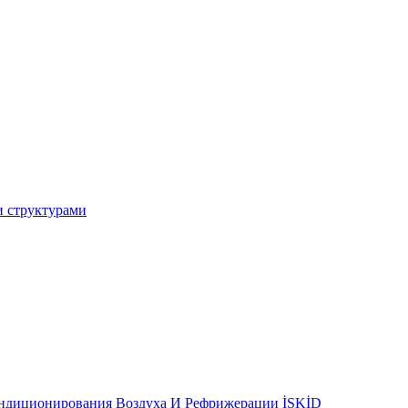
и структурами
ондиционирования Воздуха И Рефрижерации İSKİD