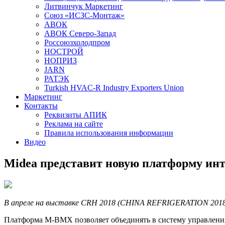
Литвинчук Маркетинг
Союз «ИСЗС-Монтаж»
АВОК
АВОК Северо-Запад
Россоюзхолодпром
НОСТРОЙ
НОПРИЗ
JARN
РАТЭК
Turkish HVAC-R Industry Exporters Union
Маркетинг
Контакты
Реквизиты АПИК
Реклама на сайте
Правила использования информации
Видео
Midea представит новую платформу ин
В апреле на выставке
CRH
2018 (
CHINA
REFRIGERATION
2018
Платформа
M-BMX
позволяет объединять в систему управлен