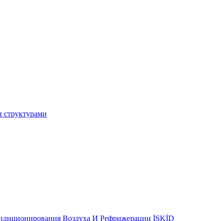
и структурами
ондиционирования Воздуха И Рефрижерации İSKİD