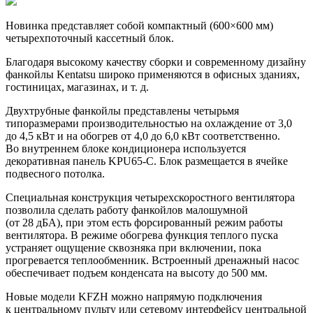
Новинка представляет собой компактный (600×600 мм)
четырехпоточный кассетный блок.
Благодаря высокому качеству сборки и современному дизайну
фанкойлы Kentatsu широко применяются в офисных зданиях,
гостиницах, магазинах, и т. д.
Двухтрубные фанкойлы представлены четырьмя
типоразмерами производительностью на охлаждение от 3,0
до 4,5 кВт и на обогрев от 4,0 до 6,0 кВт соответственно.
Во внутреннем блоке кондиционера используется
декоративная панель KPU65-C. Блок размещается в ячейке
подвесного потолка.
Специальная конструкция четырехскоростного вентилятора
позволила сделать работу фанкойлов малошумной
(от 28 дБА), при этом есть форсированный режим работы
вентилятора. В режиме обогрева функция теплого пуска
устраняет ощущение сквозняка при включении, пока
прогревается теплообменник. Встроенный дренажный насос
обеспечивает подъем конденсата на высоту до 500 мм.
Новые модели KFZH можно напрямую подключения
к центральному пульту или сетевому интерфейсу центральной