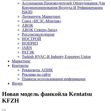
Aссоциация Производителей Оборудования Для
Кондиционирования Воздуха И Рефрижерации
İSKİD
Литвинчук Маркетинг
Союз «ИСЗС-Монтаж»
АВОК
АВОК Северо-Запад
Россоюзхолодпром
НОСТРОЙ
НОПРИЗ
JARN
РАТЭК
Turkish HVAC-R Industry Exporters Union
Маркетинг
Контакты
Реквизиты АПИК
Реклама на сайте
Правила использования информации
Видео
Новая модель фанкойла Kentatsu
KFZH