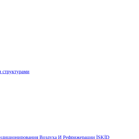
и структурами
ондиционирования Воздуха И Рефрижерации İSKİD