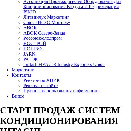
Aссоциация Производителей Оборудования Для
Кондиционирования Воздуха И Рефрижерации
İSKİD
Литвинчук Маркетинг
Союз «ИСЗС-Монтаж»
АВОК
АВОК Северо-Запад
Россоюзхолодпром
НОСТРОЙ
НОПРИЗ
JARN
РАТЭК
Turkish HVAC-R Industry Exporters Union
Маркетинг
Контакты
Реквизиты АПИК
Реклама на сайте
Правила использования информации
Видео
СТАРТ ПРОДАЖ СИСТЕМ
КОНДИЦИОНИРОВАНИЯ