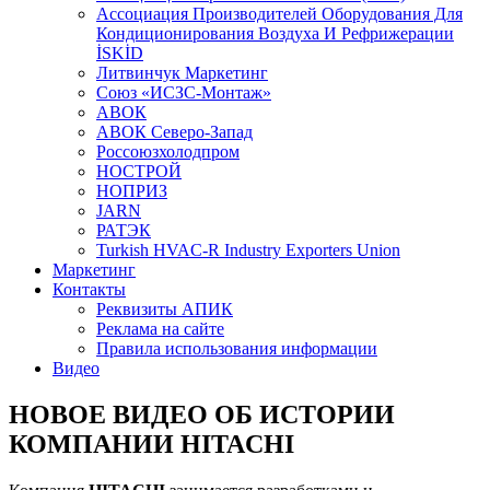
Aссоциация Производителей Оборудования Для
Кондиционирования Воздуха И Рефрижерации
İSKİD
Литвинчук Маркетинг
Союз «ИСЗС-Монтаж»
АВОК
АВОК Северо-Запад
Россоюзхолодпром
НОСТРОЙ
НОПРИЗ
JARN
РАТЭК
Turkish HVAC-R Industry Exporters Union
Маркетинг
Контакты
Реквизиты АПИК
Реклама на сайте
Правила использования информации
Видео
НОВОЕ ВИДЕО ОБ ИСТОРИИ
КОМПАНИИ HITACHI