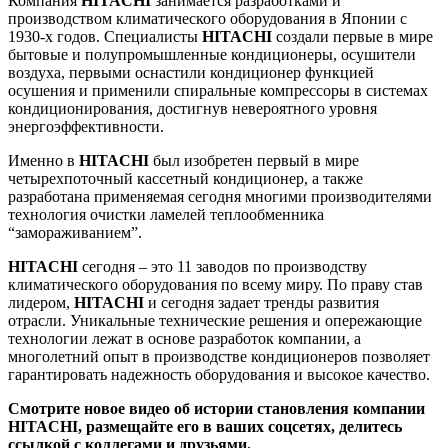
Компания
HITACHI
занимается разработками и
производством климатического оборудования в Японии с
1930-х годов. Специалисты
HITACHI
создали первые в мире
бытовые и полупромышленные кондиционеры, осушители
воздуха, первыми оснастили кондиционер функцией
осушения и применили спиральные компрессоры в системах
кондиционирования, достигнув невероятного уровня
энергоэффективности.
Именно в
HITACHI
был изобретен первый в мире
четырехпоточный кассетный кондиционер, а также
разработана применяемая сегодня многими производителями
технология очистки ламелей теплообменника
“замораживанием”.
HITACHI
сегодня – это 11 заводов по производству
климатического оборудования по всему миру. По праву став
лидером,
HITACHI
и сегодня задает тренды развития
отрасли. Уникальные технические решения и опережающие
технологии лежат в основе разработок компании, а
многолетний опыт в производстве кондиционеров позволяет
гарантировать надежность оборудования и высокое качество.
Смотрите новое видео об истории становления компании
HITACHI, размещайте его в ваших соцсетях, делитесь
ссылкой с коллегами и друзьями.