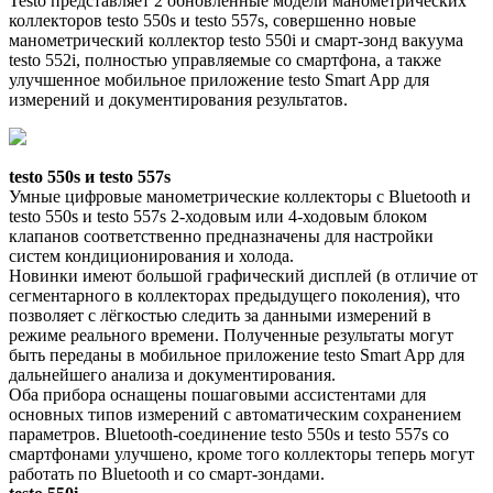
Testo представляет 2 обновлённые модели манометрических
коллекторов testo 550s и testo 557s, совершенно новые
манометрический коллектор testo 550i и смарт-зонд вакуума
testo 552i, полностью управляемые со смартфона, а также
улучшенное мобильное приложение testo Smart App для
измерений и документирования результатов.
testo 550s и testo 557s
Умные цифровые манометрические коллекторы с Bluetooth и
testo 550s и testo 557s 2-ходовым или 4-ходовым блоком
клапанов соответственно предназначены для настройки
систем кондиционирования и холода.
Новинки имеют большой графический дисплей (в отличие от
сегментарного в коллекторах предыдущего поколения), что
позволяет с лёгкостью следить за данными измерений в
режиме реального времени. Полученные результаты могут
быть переданы в мобильное приложение testo Smart App для
дальнейшего анализа и документирования.
Оба прибора оснащены пошаговыми ассистентами для
основных типов измерений с автоматическим сохранением
параметров. Bluetooth-соединение testo 550s и testo 557s со
смартфонами улучшено, кроме того коллекторы теперь могут
работать по Bluetooth и со смарт-зондами.