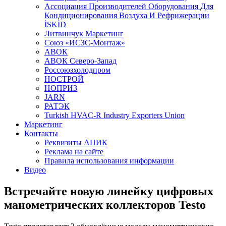
Aссоциация Производителей Оборудования Для
Кондиционирования Воздуха И Рефрижерации
İSKİD
Литвинчук Маркетинг
Союз «ИСЗС-Монтаж»
АВОК
АВОК Северо-Запад
Россоюзхолодпром
НОСТРОЙ
НОПРИЗ
JARN
РАТЭК
Turkish HVAC-R Industry Exporters Union
Маркетинг
Контакты
Реквизиты АПИК
Реклама на сайте
Правила использования информации
Видео
Встречайте новую линейку цифровых
манометрических коллекторов Testo