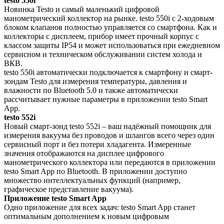
testo 550i
Новинка Testo и самый маленький цифровой
манометрический коллектор на рынке. testo 550i с 2-ходовым
блоком клапанов полностью управляется со смартфона. Как и
коллекторы с дисплеем, прибор имеет прочный корпус с
классом защиты IP54 и может использоваться при ежедневном
сервисном и техническом обслуживании систем холода и
ВКВ.
testo 550i автоматически подключается к смартфону и смарт-
зондам Testo для измерения температуры, давления и
влажности по Bluetooth 5.0 и также автоматически
рассчитывает нужные параметры в приложении testo Smart
App.
testo 552i
Новый смарт-зонд testo 552i – ваш надёжный помощник для
измерения вакуума без проводов и шлангов всего через один
сервисный порт и без потери хладагента. Измеренные
значения отображаются на дисплее цифрового
манометрического коллектора или передаются в приложении
testo Smart App по Bluetooth. В приложении доступно
множество интеллектуальных функций (например,
графическое представление вакуума).
Приложение testo Smart App
Одно приложение для всех задач: testo Smart App станет
оптимальным дополнением к новым цифровым