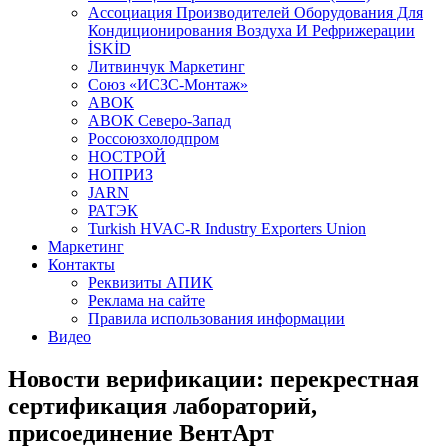
Aссоциация Производителей Оборудования Для
Кондиционирования Воздуха И Рефрижерации
İSKİD
Литвинчук Маркетинг
Союз «ИСЗС-Монтаж»
АВОК
АВОК Северо-Запад
Россоюзхолодпром
НОСТРОЙ
НОПРИЗ
JARN
РАТЭК
Turkish HVAC-R Industry Exporters Union
Маркетинг
Контакты
Реквизиты АПИК
Реклама на сайте
Правила использования информации
Видео
Новости верификации: перекрестная
сертификация лабораторий,
присоединение ВентАрт