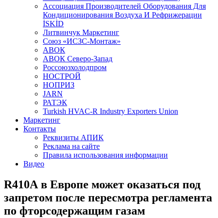
Aссоциация Производителей Оборудования Для
Кондиционирования Воздуха И Рефрижерации
İSKİD
Литвинчук Маркетинг
Союз «ИСЗС-Монтаж»
АВОК
АВОК Северо-Запад
Россоюзхолодпром
НОСТРОЙ
НОПРИЗ
JARN
РАТЭК
Turkish HVAC-R Industry Exporters Union
Маркетинг
Контакты
Реквизиты АПИК
Реклама на сайте
Правила использования информации
Видео
R410А в Европе может оказаться под
запретом после пересмотра регламента
по фторсодержащим газам