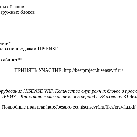
жных блоков
наружных блоков
нете*
джера по продажам HISENSE
 кабинет**
ПРИНЯТЬ УЧАСТИЕ: http://bestproject.hisensevrf.ru/
орудование HISENSE VRF. Количество внутренних блоков в проек
«БРИЗ – Климатические системы» в период с 28 июня по 31 дека
Подробные правила: http://bestproject.hisensevrf.ru/files/pravila.pdf