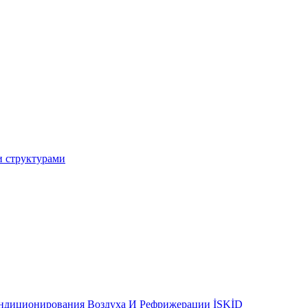
и структурами
ондиционирования Воздуха И Рефрижерации İSKİD