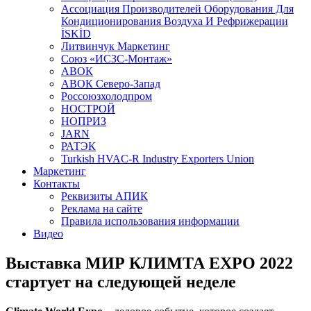
Aссоциация Производителей Оборудования Для
Кондиционирования Воздуха И Рефрижерации
İSKİD
Литвинчук Маркетинг
Союз «ИСЗС-Монтаж»
АВОК
АВОК Северо-Запад
Россоюзхолодпром
НОСТРОЙ
НОПРИЗ
JARN
РАТЭК
Turkish HVAC-R Industry Exporters Union
Маркетинг
Контакты
Реквизиты АПИК
Реклама на сайте
Правила использования информации
Видео
Выставка МИР КЛИМТА EXPO 2022
стартует на следующей неделе