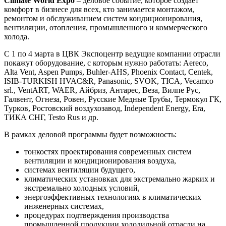
Climate World Expo
– деловое событие, которое создает
комфорт в бизнесе для всех, кто занимается монтажом,
ремонтом и обслуживанием систем кондиционирования,
вентиляции, отопления, промышленного и коммерческого
холода.
С 1 по 4 марта в ЦВК Экспоцентр ведущие компании отрасли
покажут оборудование, с которым нужно работать: Aereco,
Alta Vent, Aspen Pumps, Buhler-AHS, Phoenix Contact, Centek,
ISIB-TURKISH HVAC&R, Panasonic, SVOK, TICA, Vecamco
srl., VentART, WAER, Айбриз, Антарес, Веза, Вилпе Рус,
Галвент, Огнеза, Ровен, Русские Медные Трубы, Термокул ГК,
Турков, Ростовский воздухозавод, Independent Energy, Era,
ТИКА СНГ, Testo Rus и др.
В рамках деловой программы будет возможность:
тонкостях проектирования современных систем
вентиляции и кондиционирования воздуха,
системах вентиляции будущего,
климатических установках для экстремально жарких и
экстремально холодных условий,
энергоэффективных технологиях в климатических
инженерных системах,
процедурах подтверждения производства
промышленной продукции холодильной отрасли на