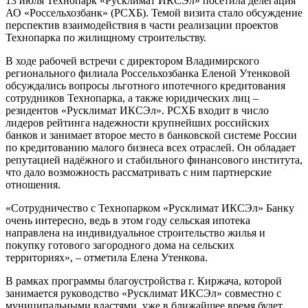
13 июля Технопарк «Русклимат ИКСЭл» посетила делегация
АО «Россельхозбанк» (РСХБ). Темой визита стало обсуждение
перспектив взаимодействия в части реализации проектов
Технопарка по жилищному строительству.
В ходе рабочей встречи с директором Владимирского
регионального филиала Россельхозбанка Еленой Утенковой
обсуждались вопросы льготного ипотечного кредитования
сотрудников Технопарка, а также юридических лиц –
резидентов «Русклимат ИКСЭл». РСХБ входит в число
лидеров рейтинга надежности крупнейших российских
банков и занимает второе место в банковской системе России
по кредитованию малого бизнеса всех отраслей. Он обладает
репутацией надёжного и стабильного финансового института,
что дало возможность рассматривать с ним партнерские
отношения.
«Сотрудничество с Технопарком «Русклимат ИКСЭл» Банку
очень интересно, ведь в этом году сельская ипотека
направлена на индивидуальное строительство жилья и
покупку готового загородного дома на сельских
территориях», – отметила Елена Утенкова.
В рамках программы благоустройства г. Киржача, которой
занимается руководство «Русклимат ИКСЭл» совместно с
муниципальными властями, уже в ближайшее время будет