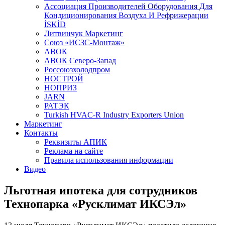
Aссоциация Производителей Оборудования Для
Кондиционирования Воздуха И Рефрижерации
İSKİD
Литвинчук Маркетинг
Союз «ИСЗС-Монтаж»
АВОК
АВОК Северо-Запад
Россоюзхолодпром
НОСТРОЙ
НОПРИЗ
JARN
РАТЭК
Turkish HVAC-R Industry Exporters Union
Маркетинг
Контакты
Реквизиты АПИК
Реклама на сайте
Правила использования информации
Видео
Льготная ипотека для сотрудников
Технопарка «Русклимат ИКСЭл»