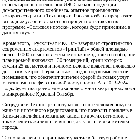
спроектирован поселок под ИЖС на базе продукции
домостроительного комбината, опытное производство
которого открыли в Технопарке. Россельхозбанк предлагает
выгодные условия с льготной процентной ставкой по
программе «Сельская ипотека», которая будет применима в
данном случае.
Кроме этого, «Русклимат ИКСЭл» завершает строительство
современных апартаментов «ГринЛайт» общей площадью
более 10 000 кв метров. Четырехэтажное здание со свободной
планировкой включают 130 помещений, среди которых
студии 25 кв. метров и полнометражные квартиры площадью
до 115 кв. метров. Первый этаж – отдан под коммерческие
помещения, что обеспечит жителей сферой бытовых услуг,
магазинами и кафе в шаговой доступности. А в 2023-2024
годах будет построено еще два новых многоквартирных дома
в микрорайоне Красный Октябрь.
Сотрудники Технопарка получат льготные условия покупки
жилья и ипотечного кредитования, что позволит привлечь в
Киржач квалифицированные кадры из других регионов, а
также решить жилищный вопрос, актуальный для жителей
города.
Технопарк активно принимает участие в благоустройстве