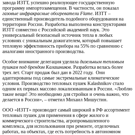
завода ИЗТТ, успешно реализующее государственную
программу импортозамещения. В частности, он показал
газовые инфракрасные обогреватели
Flame
. ИЗТТ –
единственный производитель подобного оборудования на
территории России. Разработка выполнена конструкторами
ИЗТТ совместно с Российской академией наук. Это
универсальный безопасный источник тепла в любых
условиях с уникальным дожигателем, который повышает
тепловую эффективность прибора на 55% по сравнению с
аналогами иностранного производства.
Особое внимание делегация уделила
дизельным тепловым
пушкам под брендом Калашников.
Разработка велась более
трех лет. Старт продаж был дан в 2022 году. Они
адаптированы под самые экстремальные климатические
условия. Производство тепловых пушек Kalashnikov стало
одним их первых массово локализованным в России. «Люблю
такие вещи! Это необходимо для стройки и очень важно, что
делается в России», – отметил Михаил Мишустин.
ООО «ИЗТТ» производит самый широкий в РФ ассортимент
тепловых пушек для применения в сфере жилого и
коммерческого строительства, агропромышленного
комплекса, для использования при ремонте, отделочных
работах, на объектах, где есть потребность в автономном