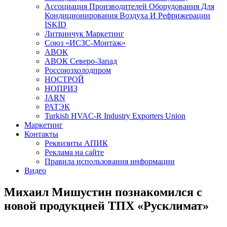
Aссоциация Производителей Оборудования Для
Кондиционирования Воздуха И Рефрижерации
İSKİD
Литвинчук Маркетинг
Союз «ИСЗС-Монтаж»
АВОК
АВОК Северо-Запад
Россоюзхолодпром
НОСТРОЙ
НОПРИЗ
JARN
РАТЭК
Turkish HVAC-R Industry Exporters Union
Маркетинг
Контакты
Реквизиты АПИК
Реклама на сайте
Правила использования информации
Видео
Михаил Мишустин познакомился с
новой продукцией ТПХ «Русклимат»