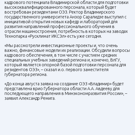
кадрового потенциала Владимирской области для подготовки
высококвалифицированного персонала, который будет
востребован резидентами ОЭЗ. Ректор Владимирского
государственного университета Анзор Саралидзе выступил с
инициативой открытия новых кафедр и лабораторий для
развития направлений профессионального обучения в
отрасли машиностроения, потребность в которых на заводах
Технопарка «Русклимат ИКСЭл» есть уже сегодня.
«Мы рассмотрели инвестиционные проекты и, что очень
важно, финансовые модели их реализации. Обсудили вопросы
кадрового обеспечения, в том числе с участием средних
специальных учебных заведений региона и, конечно, ВлГУ,
который является опорной базой подготовки персонала для
резидентов ОЭЗ», – сказал и.о. первого заместителя
губернатора региона.
«До конца августа заявка на создание ОЭЗ «Владимир» будет
представлена врио Губернатора области А.А. Авдееву для
последующего направления в Минэкономразвития России», –
заявил Александр Ремига.