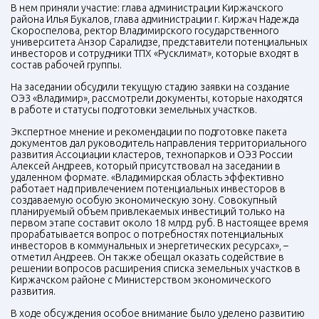
В нем приняли участие: глава администрации Киржачского
района Илья Букалов, глава администрации г. Киржач Надежда
Скороспелова, ректор Владимирского государственного
университета Анзор Саралидзе, представители потенциальных
инвесторов и сотрудники ТПХ «Русклимат», которые входят в
состав рабочей группы.
На заседании обсудили текущую стадию заявки на создание
ОЭЗ «Владимир», рассмотрели документы, которые находятся
в работе и статусы подготовки земельных участков.
Экспертное мнение и рекомендации по подготовке пакета
документов дал руководитель направления территориального
развития Ассоциации кластеров, технопарков и ОЭЗ России
Алексей Андреев, который присутствовал на заседании в
удаленном формате. «Владимирская область эффективно
работает над привлечением потенциальных инвесторов в
создаваемую особую экономическую зону. Совокупный
планируемый объем привлекаемых инвестиций только на
первом этапе составит около 18 млрд. руб. В настоящее время
прорабатывается вопрос о потребностях потенциальных
инвесторов в коммунальных и энергетических ресурсах», –
отметил Андреев. Он также обещал оказать содействие в
решении вопросов расширения списка земельных участков в
Киржачском районе с Министерством экономического
развития.
В ходе обсуждения особое внимание было уделено развитию