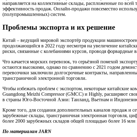
направляется на коллективные склады, распложенные по всей 
эффективность продаж. Онлайн-продажи повсеместно использу
(полупромышленных) систем.
Проблемы экспорта и их решение
Китай – ведущий мировой экспортёр продукции машиностроени
продолжающийся в 2022 году несмотря на увеличение китайски
риски, связанные с колебаниями курсов, проводя форвардные 
Что качается морских перевозок, то серьёзной помехой экспорт
остаются высокими, однако по сравнению с 2021 годом демонс
перевозчики заключили долгосрочные контракты, направленны
трансграничной электронной торговли.
Чтобы избежать проблем с экспортом, некоторые китайские ко
Guangdong Meizhi Compressor (GMCC) и Highly, расширяют сво
в страны Юго-Восточной Азии: Таиланд, Вьетнам и Индонези
Кроме того, для создания дополнительных каналов продаж и с
зарубежные склады, трансграничная электронная торговля, ци
более 2000 зарубежных складов общей площадью более 16 млн
По материалам JARN