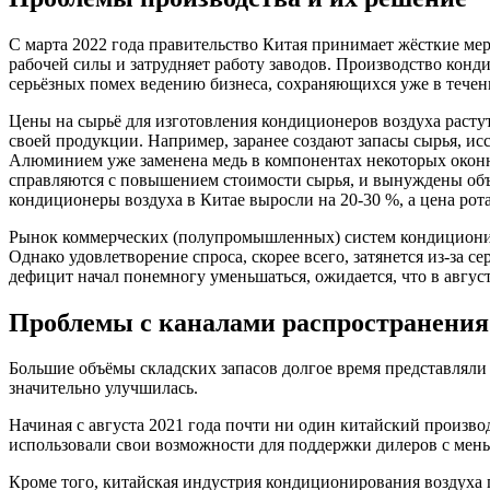
С марта 2022 года правительство Китая принимает жёсткие ме
рабочей силы и затрудняет работу заводов. Производство кон
серьёзных помех ведению бизнеса, сохраняющихся уже в течен
Цены на сырьё для изготовления кондиционеров воздуха растут
своей продукции. Например, заранее создают запасы сырья, и
Алюминием уже заменена медь в компонентах некоторых оконн
справляются с повышением стоимости сырья, и вынуждены объ
кондиционеры воздуха в Китае выросли на 20-30 %, а цена рот
Рынок коммерческих (полупромышленных) систем кондициониро
Однако удовлетворение спроса, скорее всего, затянется из-за
дефицит начал понемногу уменьшаться, ожидается, что в август
Проблемы с каналами распространения
Большие объёмы складских запасов долгое время представляли
значительно улучшилась.
Начиная с августа 2021 года почти ни один китайский произв
использовали свои возможности для поддержки дилеров с мен
Кроме того, китайская индустрия кондиционирования воздуха 