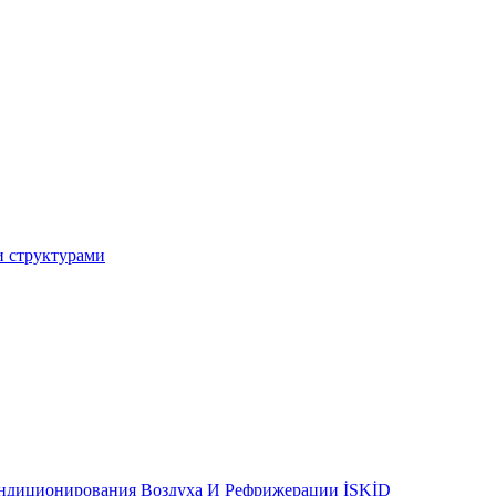
и структурами
ондиционирования Воздуха И Рефрижерации İSKİD