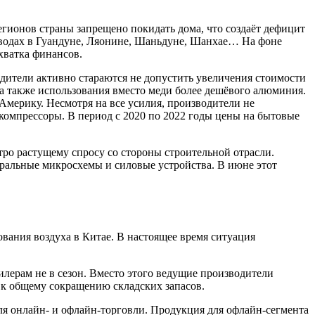
гионов страны запрещено покидать дома, что создаёт дефицит
заводах в Гуандуне, Ляонине, Шаньдуне, Шанхае… На фоне
хватка финансов.
одители активно стараются не допустить увеличения стоимости
 а также использования вместо меди более дешёвого алюминия.
мерику. Несмотря на все усилия, производители не
компрессоры. В период с 2020 по 2022 годы цены на бытовые
ро растущему спросу со стороны строительной отрасли.
егральные микросхемы и силовые устройства. В июне этот
вания воздуха в Китае. В настоящее время ситуация
лерам не в сезон. Вместо этого ведущие производители
 к общему сокращению складских запасов.
ля онлайн- и офлайн-торговли. Продукция для офлайн-сегмента