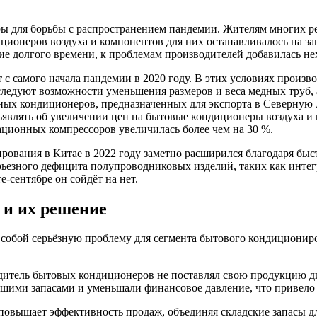
ры для борьбы с распространением пандемии. Жителям многих ре
диционеров воздуха и компонентов для них останавливалось на 
ие долгого времени, к проблемам производителей добавилась не
 с самого начала пандемии в 2020 году. В этих условиях произв
сследуют возможности уменьшения размеров и веса медных труб,
ых кондиционеров, предназначенных для экспорта в Северную А
являть об увеличении цен на бытовые кондиционеры воздуха и 
ационных компрессоров увеличилась более чем на 30 %.
вания в Китае в 2022 году заметно расширился благодаря быст
 серьезного дефицита полупроводниковых изделий, таких как инт
е-сентябре он сойдёт на нет.
 и их решение
 собой серьёзную проблему для сегмента бытового кондициониро
одитель бытовых кондиционеров не поставлял свою продукцию ди
ьшими запасами и уменьшали финансовое давление, что привело
повышает эффективность продаж, объединяя складские запасы д