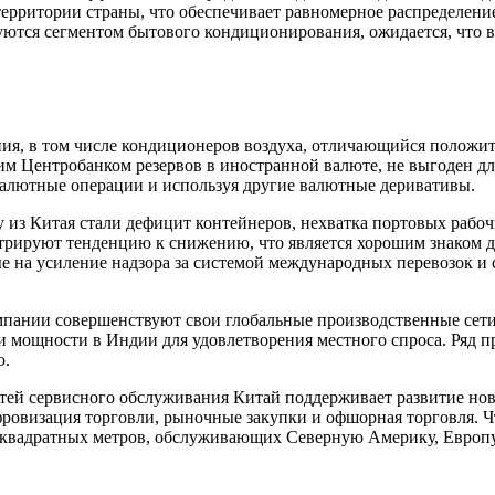
территории страны, что обеспечивает равномерное распределени
ются сегментом бытового кондиционирования, ожидается, что в
я, в том числе кондиционеров воздуха, отличающийся положит
м Центробанком резервов в иностранной валюте, не выгоден дл
валютные операции и используя другие валютные деривативы.
у из Китая стали дефицит контейнеров, нехватка портовых рабочи
трируют тенденцию к снижению, что является хорошим знаком д
е на усиление надзора за системой международных перевозок и
мпании совершенствуют свои глобальные производственные сети
и мощности в Индии для удовлетворения местного спроса. Ряд 
ю.
етей сервисного обслуживания Китай поддерживает развитие но
фровизация торговли, рыночные закупки и офшорная торговля. 
 квадратных метров, обслуживающих Северную Америку, Европу